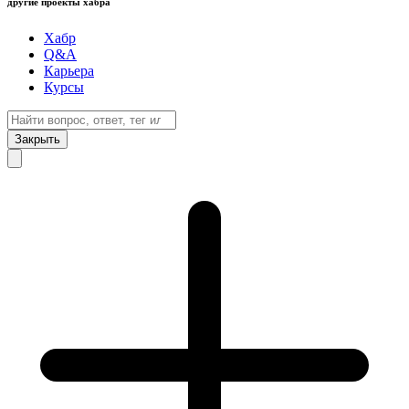
другие проекты хабра
Хабр
Q&A
Карьера
Курсы
Закрыть