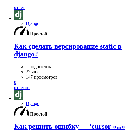
1
ответ
Django
Простой
Как сделать версирование static в
django?
1 подписчик
23 янв.
147 просмотров
0
ответов
Django
Простой
Как решить ошибку — 'cursor «...»