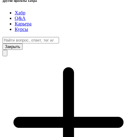
другие проекты хабра
Хабр
Q&A
Карьера
Курсы
Закрыть