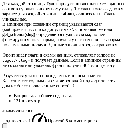
Для каждой страницы будет предустановленная схема данных,
соответсвующая конкретному слагу. Т.е слаги тоже создаются
заранее для каждой страницы:
about, contacts
и тп. Слаги
уникальные.
В админке при создании страниц указывается слаг
(выбирается из списка допустимых), с помощью метода
get_schema(slug)
определяется нужная схема, по ней
формируются поля формы, и вуаля у нас сгенерилась форма
по с нужными полями. Данные заполняются, сохраняются.
Фронт знает слаги и схемы данных, отправляет запрос на
и получает данные. Если в админке страницы
pages/<slug>
не созданы или удалены, фронт получит 404 или пустоту.
Разумеется у такого подхода есть и плюсы и минусы.
Как считаете годным ли считается такой подход или есть
другие более проверенные способы?
Вопрос задан
более года назад
121 просмотр
5
комментариев
Подписаться
1
Простой
5
комментариев