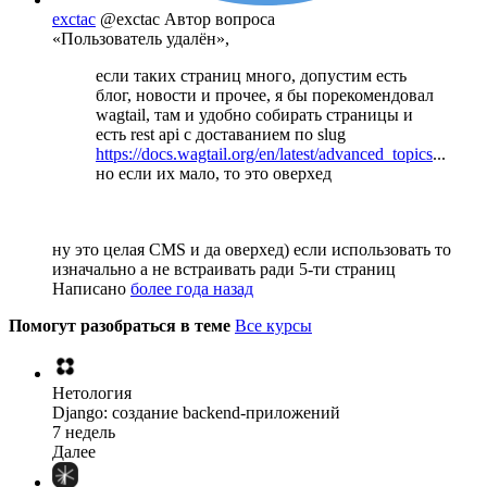
exctac
@exctac
Автор вопроса
«Пользователь удалён»,
если таких страниц много, допустим есть
блог, новости и прочее, я бы порекомендовал
wagtail, там и удобно собирать страницы и
есть rest api c доставанием по slug
https://docs.wagtail.org/en/latest/advanced_topics
...
но если их мало, то это оверхед
ну это целая CMS и да оверхед) если использовать то
изначально а не встраивать ради 5-ти страниц
Написано
более года назад
Помогут разобраться в теме
Все курсы
Нетология
Django: создание backend-приложений
7 недель
Далее