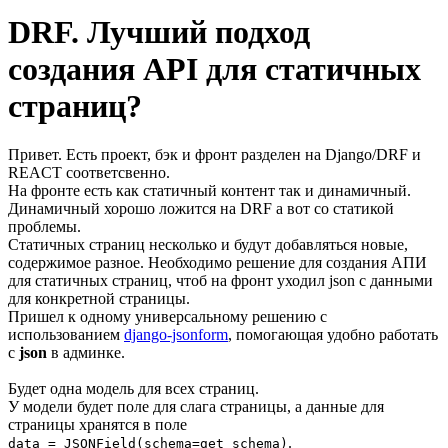
DRF. Лучший подход
создания API для статичных
страниц?
Привет. Есть проект, бэк и фронт разделен на Django/DRF и
REACT соответсвенно.
На фронте есть как статичный контент так и динамичный.
Динамичный хорошо ложится на DRF а вот со статикой
проблемы.
Статичных страниц несколько и будут добавляться новые,
содержимое разное. Необходимо решение для создания АПИ
для статичных страниц, чтоб на фронт уходил json с данными
для конкретной страницы.
Пришел к одному универсальному решению с
использованием
django-jsonform
, помогающая удобно работать
с
json
в админке.
Будет одна модель для всех страниц.
У модели будет поле для слага страницы, а данные для
страницы хранятся в поле
.
data = JSONField(schema=get_schema)