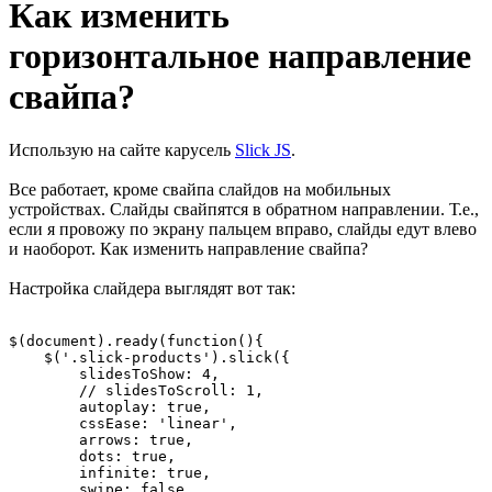
Как изменить
горизонтальное направление
свайпа?
Использую на сайте карусель
Slick JS
.
Все работает, кроме свайпа слайдов на мобильных
устройствах. Слайды свайпятся в обратном направлении. Т.е.,
если я провожу по экрану пальцем вправо, слайды едут влево
и наоборот. Как изменить направление свайпа?
Настройка слайдера выглядят вот так:
$(document).ready(function(){

    $('.slick-products').slick({

        slidesToShow: 4,

        // slidesToScroll: 1,

        autoplay: true,

        cssEase: 'linear',

        arrows: true,

        dots: true,

        infinite: true,

        swipe: false,
