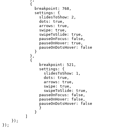
            {

              breakpoint: 768,

              settings: {

                slidesToShow: 2,

                dots: true,

                arrows: true,

                swipe: true,

                swipeToSlide: true,

                pauseOnFocus: false,

                pauseOnHover: true,

                pauseOnDotsHover: false

              }

            },

            {

                breakpoint: 521,

                settings: {

                  slidesToShow: 1,

                  dots: true,

                  arrows: true,

                  swipe: true,

                  swipeToSlide: true,

                pauseOnFocus: false,

                pauseOnHover: false,

                pauseOnDotsHover: false

                }

              }

          ]          

    });

});