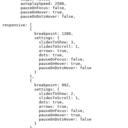
        autoplaySpeed: 2500,

        pauseOnFocus: false,

        pauseOnHover: true,

        pauseOnDotsHover: false,

responsive: [

            {

              breakpoint: 1200,

              settings: {

                slidesToShow: 3,

                slidesToScroll: 1,

                arrows: true,

                dots: true,

                pauseOnFocus: false,

                pauseOnHover: true,

                pauseOnDotsHover: false

              }

            },

            {

              breakpoint: 992,

              settings: {

                slidesToShow: 2,

                slidesToScroll: 1,

                dots: true,

                arrows: true,

                pauseOnFocus: false,

                pauseOnHover: true,

                pauseOnDotsHover: false

              }

            },
