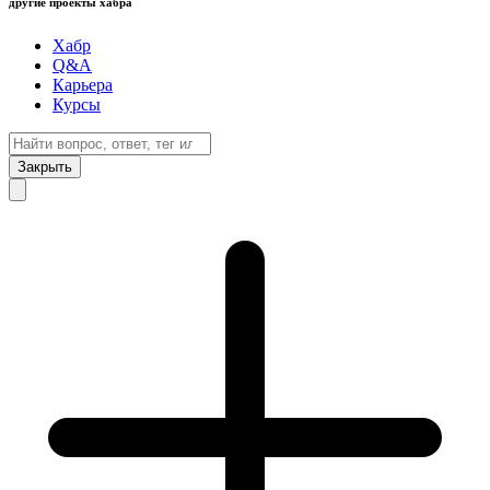
другие проекты хабра
Хабр
Q&A
Карьера
Курсы
Закрыть