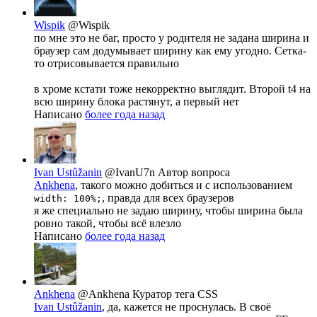
Wispik
@Wispik
по мне это не баг, просто у родителя не задана ширина и
браузер сам додумывает ширину как ему угодно. Сетка-
то отрисовывается правильно
в хроме кстати тоже некорректно выглядит. Второй t4 на
всю ширину блока растянут, а первый нет
Написано
более года назад
Ivan Ustûžanin
@IvanU7n
Автор вопроса
Ankhena
, такого можно добиться и с использованием
, правда для всех браузеров
width: 100%;
я же специально не задаю ширину, чтобы ширина была
ровно такой, чтобы всё влезло
Написано
более года назад
Ankhena
@Ankhena
Куратор тега CSS
Ivan Ustûžanin
, да, кажется не проснулась. В своё