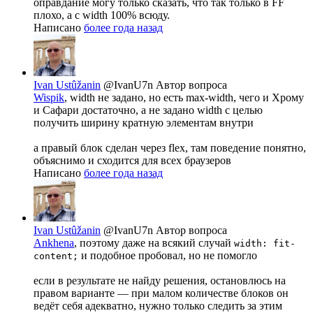
оправдание могу только сказать, что так только в FF
плохо, а с width 100% всюду.
Написано
более года назад
Ivan Ustûžanin
@IvanU7n
Автор вопроса
Wispik
, width не задано, но есть max-width, чего и Хрому
и Сафари достаточно, а не задано width с целью
получить ширину кратную элементам внутри
а правый блок сделан через flex, там поведение понятно,
объяснимо и сходится для всех браузеров
Написано
более года назад
Ivan Ustûžanin
@IvanU7n
Автор вопроса
Ankhena
, поэтому даже на всякий случай
width: fit-
и подобное пробовал, но не помогло
content;
если в результате не найду решения, остановлюсь на
правом варианте — при малом количестве блоков он
ведёт себя адекватно, нужно только следить за этим