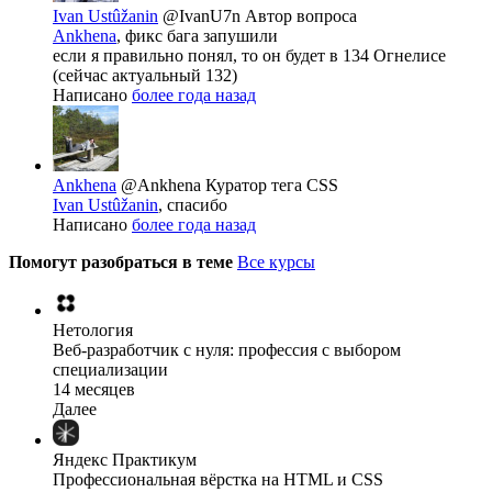
Ivan Ustûžanin
@IvanU7n
Автор вопроса
Ankhena
, фикс бага запушили
если я правильно понял, то он будет в 134 Огнелисе
(сейчас актуальный 132)
Написано
более года назад
Ankhena
@Ankhena
Куратор тега CSS
Ivan Ustûžanin
, спасибо
Написано
более года назад
Помогут разобраться в теме
Все курсы
Нетология
Веб-разработчик с нуля: профессия с выбором
специализации
14 месяцев
Далее
Яндекс Практикум
Профессиональная вёрстка на HTML и CSS