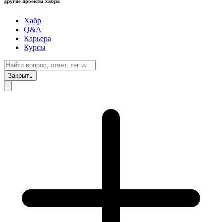
другие проекты хабра
Хабр
Q&A
Карьера
Курсы
Закрыть