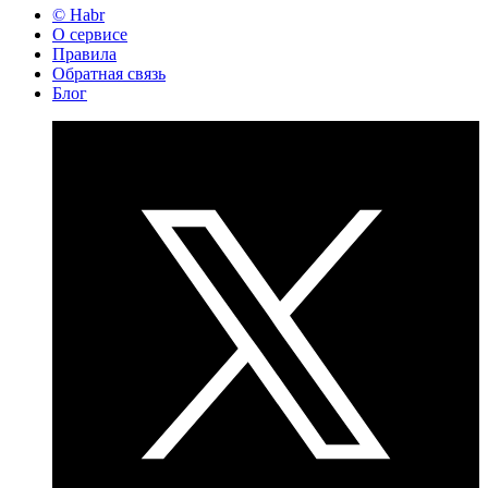
© Habr
О сервисе
Правила
Обратная связь
Блог