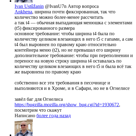
Ivan Ustûžanin
@IvanU7n
Автор вопроса
Ankhena
, ширина почти фиксированная, так что
количество можно более-менее рассчитать
а так t4 — обычная выпадающая менюшка с элементами
(t5) фиксированного размера
основное требование: чтобы ширина t4 была по
количеству целиком влезающих в него t5 с гапами, а сам
t4 был выровнен по правому краю относительно
контейнера меню (t2), но не превышал его ширину
дополнительное требование: чтобы при переполнении и
переносе на новую строку ширина t4 оставалась по
количеству целиком влезающих в него t5 и была всё так
же выровнена по правому краю
собственно все эти требования в песочнице и
выполняются и в Хроме, и в Сафари, но не в Огнелисе
завёл баг для Огнелиса
https://bugzilla.mozilla.org/show_bug.cgi?id=1930672
,
посмотрим что скажут
Написано
более года назад