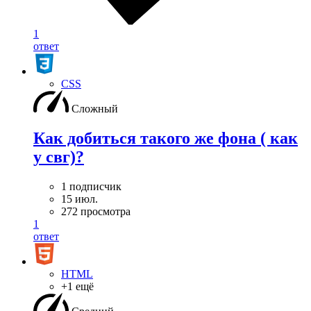
1
ответ
CSS
Сложный
Как добиться такого же фона ( как
у свг)?
1 подписчик
15 июл.
272 просмотра
1
ответ
HTML
+1 ещё