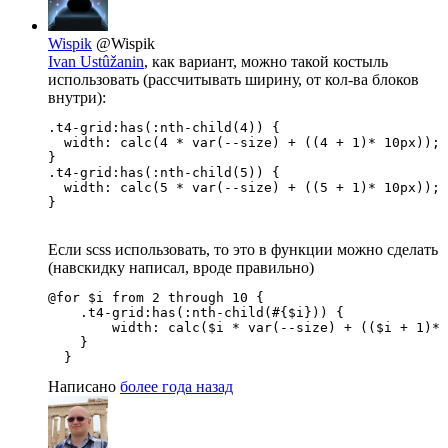
Wispik
@Wispik
Ivan Ustûžanin
, как вариант, можно такой костыль
использовать (рассчитывать ширину, от кол-ва блоков
внутри):
.t4-grid:has(:nth-child(4)) {

  width: calc(4 * var(--size) + ((4 + 1)* 10px));

}

.t4-grid:has(:nth-child(5)) {

  width: calc(5 * var(--size) + ((5 + 1)* 10px));

}
Если scss использовать, то это в функции можно сделать
(навскидку написал, вроде правильно)
@for $i from 2 through 10 {

    .t4-grid:has(:nth-child(#{$i})) {

        width: calc($i * var(--size) + (($i + 1)* 
    }

  }
Написано
более года назад