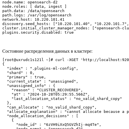
node.name: opensearch-d2

node.roles: [ data, ingest ]

path.data: /data/opensearch

path.logs: /var/log/opensearch

network.host: 10.220.101.41

discovery.seed_hosts: ["10.220.101.40", "10.220.101.7",
cluster.initial_cluster_manager_nodes: ["opensearch-clu
plugins.security.disabled: true
Состояние распределения данных в кластере:
[root@uxrudc1s121l ~]# curl -XGET 'http://localhost:920
{

  "index" : ".plugins-ml-config",

  "shard" : 0,

  "primary" : true,

  "current_state" : "unassigned",

  "unassigned_info" : {

    "reason" : "CLUSTER_RECOVERED",

    "at" : "2024-10-28T05:29:55.566Z",

    "last_allocation_status" : "no_valid_shard_copy"

  },

  "can_allocate" : "no_valid_shard_copy",

  "allocate_explanation" : "cannot allocate because a p
  "node_allocation_decisions" : [

    {

      "node_id" : "6zVH9iXxQ5GVZhIj-mq4Te",

      "node_name" : "opensearch-d2",
