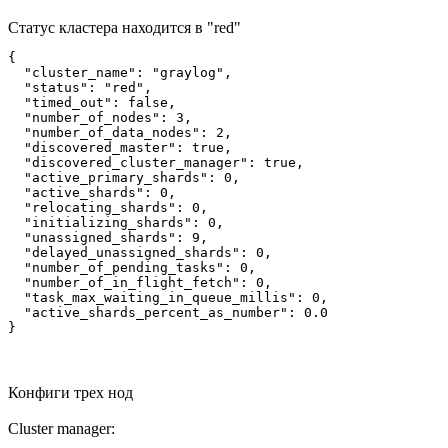
Статус кластера находится в "red"
{

  "cluster_name": "graylog",

  "status": "red",

  "timed_out": false,

  "number_of_nodes": 3,

  "number_of_data_nodes": 2,

  "discovered_master": true,

  "discovered_cluster_manager": true,

  "active_primary_shards": 0,

  "active_shards": 0,

  "relocating_shards": 0,

  "initializing_shards": 0,

  "unassigned_shards": 9,

  "delayed_unassigned_shards": 0,

  "number_of_pending_tasks": 0,

  "number_of_in_flight_fetch": 0,

  "task_max_waiting_in_queue_millis": 0,

  "active_shards_percent_as_number": 0.0

}
Конфиги трех нод
Cluster manager: