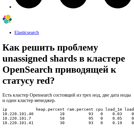
Elasticsearch
Как решить проблему
unassigned shards в кластере
OpenSearch приводящей к
статусу red?
Есть кластер Opensearch состоящий из трех нод, две дата ноды
и один кластер менеджер.
ip            heap.percent ram.percent cpu load_1m load
10.220.101.40           18          93   0    0.03    0
10.220.101.7            58          95   0    0.05    0
10.220.101.41           30          93   0    0.19    0