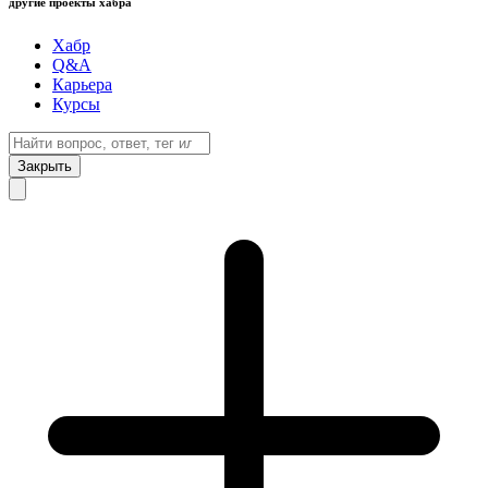
другие проекты хабра
Хабр
Q&A
Карьера
Курсы
Закрыть