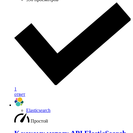
1
ответ
Elasticsearch
Простой