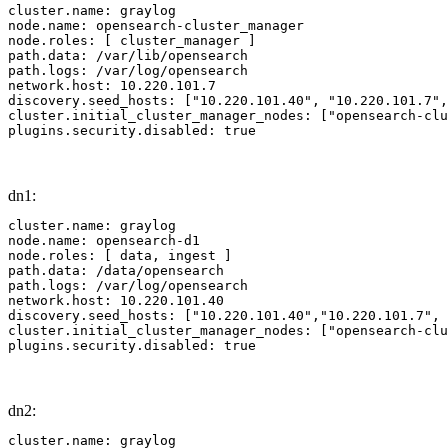
cluster.name: graylog

node.name: opensearch-cluster_manager

node.roles: [ cluster_manager ]

path.data: /var/lib/opensearch

path.logs: /var/log/opensearch

network.host: 10.220.101.7            

discovery.seed_hosts: ["10.220.101.40", "10.220.101.7",
cluster.initial_cluster_manager_nodes: ["opensearch-clu
plugins.security.disabled: true
dn1:
cluster.name: graylog

node.name: opensearch-d1

node.roles: [ data, ingest ]

path.data: /data/opensearch

path.logs: /var/log/opensearch

network.host: 10.220.101.40

discovery.seed_hosts: ["10.220.101.40","10.220.101.7", 
cluster.initial_cluster_manager_nodes: ["opensearch-clu
plugins.security.disabled: true
dn2:
cluster.name: graylog
