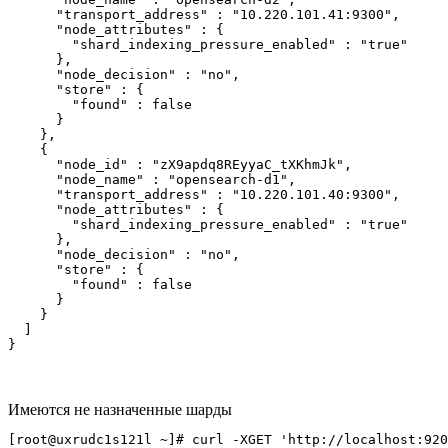
      "transport_address" : "10.220.101.41:9300",

      "node_attributes" : {

        "shard_indexing_pressure_enabled" : "true"

      },

      "node_decision" : "no",

      "store" : {

        "found" : false

      }

    },

    {

      "node_id" : "zX9apdq8REyyaC_tXKhmJk",

      "node_name" : "opensearch-d1",

      "transport_address" : "10.220.101.40:9300",

      "node_attributes" : {

        "shard_indexing_pressure_enabled" : "true"

      },

      "node_decision" : "no",

      "store" : {

        "found" : false

      }

    }

  ]

}
Имеются не назначенные шарды
[root@uxrudc1s121l ~]# curl -XGET 'http://localhost:920