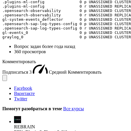
.plugins-ml-config               0 p UNASSIGNED CLUSTER
.plugins-ml-config               0 r UNASSIGNED REPLICA
.opensearch-observability        0 p UNASSIGNED CLUSTER
.opensearch-observability        0 r UNASSIGNED REPLICA
gl-system-events_deflector       0 p UNASSIGNED CLUSTER
.opensearch-sap-log-types-config 0 p UNASSIGNED CLUSTER
.opensearch-sap-log-types-config 0 r UNASSIGNED REPLICA
gl-events_0                      0 p UNASSIGNED CLUSTER
graylog_0                        0 p UNASSIGNED CLUSTER
Вопрос задан
более года назад
360 просмотров
Комментировать
Подписаться
3
Средний
Комментировать
Facebook
Вконтакте
Twitter
Помогут разобраться в теме
Все курсы
REBRAIN