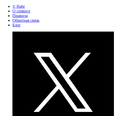
© Habr
О сервисе
Правила
Обратная связь
Блог