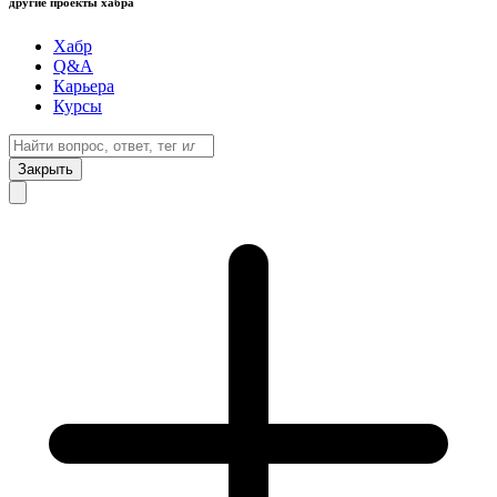
другие проекты хабра
Хабр
Q&A
Карьера
Курсы
Закрыть