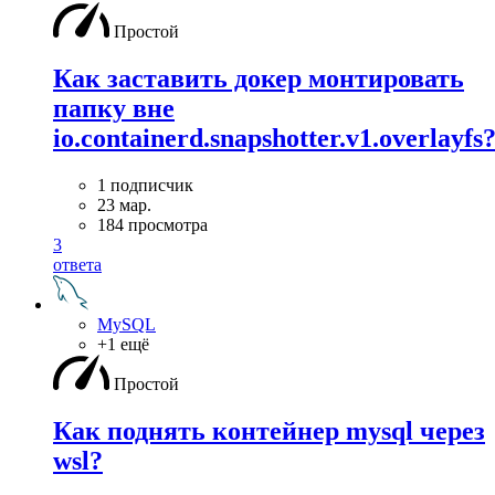
Простой
Как заставить докер монтировать
папку вне
io.containerd.snapshotter.v1.overlayfs
1 подписчик
23 мар.
184 просмотра
3
ответа
MySQL
+1 ещё
Простой
Как поднять контейнер mysql через
wsl?