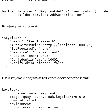
builder.Services.AddKeycloakWebApiAuthentication(builde
        builder.Services.AddAuthorization();
Конфигурация, для Auth:
"Keycloak": {

    "Realm": "keycloak-auth",

    "AuthServerUrl": "http://localhost:10001/",

    "SslRequired": "none",

    "Resource": "posts-client",

    "PublicClient": true,

    "ConfidentialPort": 10001,

    "VerifyTokenAudience": false

  }
Ну и keycloak поднимается через docker-compose так:
keycloak:

    container_name: keycloak

    image: quay.io/keycloak/keycloak:26.0.0

    command: start-dev

    environment:

      - KC_HEALTH_ENABLE=true
