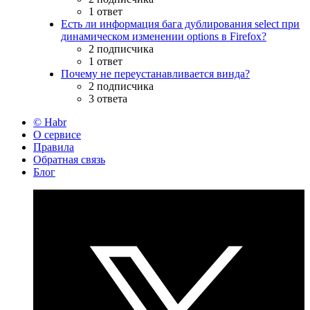
1 ответ
Есть ли информация бага дублирования select при
динамическом изменении options в Firefox?
2 подписчика
1 ответ
Почему не переустанавливается винда?
2 подписчика
3 ответа
© Habr
О сервисе
Правила
Обратная связь
Блог