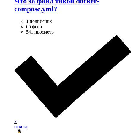
Что за файл такой docker-
compose.yml?
1 подписчик
05 февр.
541 просмотр
2
ответа