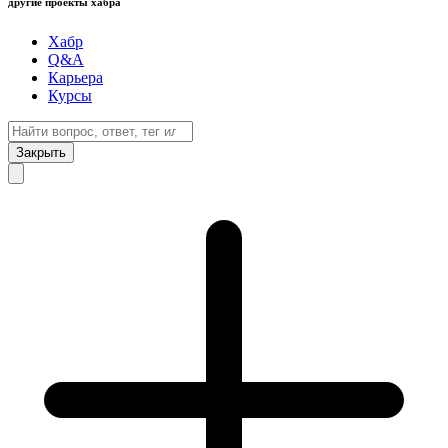
другие проекты хабра
Хабр
Q&A
Карьера
Курсы
Закрыть