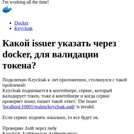
I'm working all the time!
Docker
Keycloak
Какой issuer указать через
docker, для валидации
токена?
Подключаю Keycloak к .net приложению, столкнулся с такой
проблемой:
Keycloak поднимается в контейнере, сервис, который
валидирует токен, тоже в контейнере и когда сервис
проверяет issuer, пишет такой ответ: The issuer
'
localhost:10001/realms/keycloak-auth
' is invalid.
Если сервис поднять локально, то все будет ок.
Проверяю Auth через либу
Keycloak.AuthServices.Authentication: