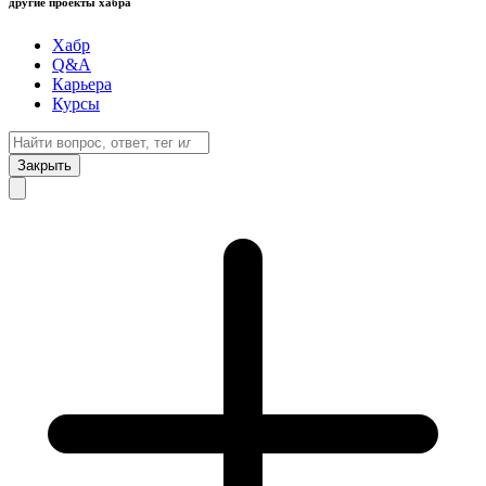
другие проекты хабра
Хабр
Q&A
Карьера
Курсы
Закрыть