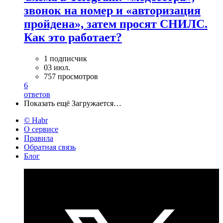
звонок на номер и «авторизация
пройдена», затем просят СНИЛС.
Как это работает?
1 подписчик
03 июл.
757 просмотров
6
ответов
Показать ещё
Загружается…
© Habr
О сервисе
Правила
Обратная связь
Блог