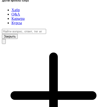
другие проекты хабра
Хабр
Q&A
Карьера
Курсы
Закрыть