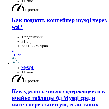
+1 ещё
Простой
Как поднять контейнер mysql через
wsl?
1 подписчик
21 мар.
387 просмотров
2
ответа
MySQL
+1 ещё
Простой
Как удалить число содержащееся в
ячейке таблицы бд Mysql среди
чисел через запятую, если таких