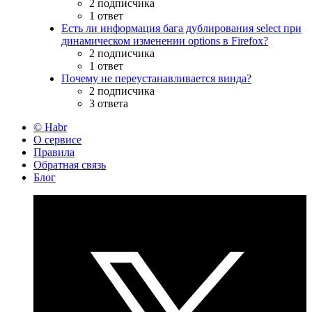
2 подписчика
1 ответ
Есть ли информация бага дублирования select при
динамическом изменении options в Firefox?
2 подписчика
1 ответ
Почему не переустанавливается винда?
2 подписчика
3 ответа
© Habr
О сервисе
Правила
Обратная связь
Блог