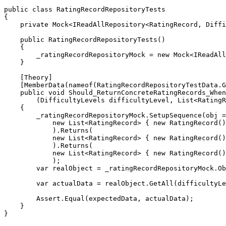
public class RatingRecordRepositoryTests

{

    private Mock<IReadAllRepository<RatingRecord, Diffi
    public RatingRecordRepositoryTests()

    {

        _ratingRecordRepositoryMock = new Mock<IReadAll
    }

    [Theory]

    [MemberData(nameof(RatingRecordRepositoryTestData.G
    public void Should_ReturnConcreteRatingRecords_When
        (DifficultyLevels difficultyLevel, List<RatingR
    {

        _ratingRecordRepositoryMock.SetupSequence(obj =
            new List<RatingRecord> { new RatingRecord()
            ).Returns(

            new List<RatingRecord> { new RatingRecord()
            ).Returns(

            new List<RatingRecord> { new RatingRecord()
            );

        var realObject = _ratingRecordRepositoryMock.Ob
        var actualData = realObject.GetAll(difficultyLe
        Assert.Equal(expectedData, actualData);

    }

}