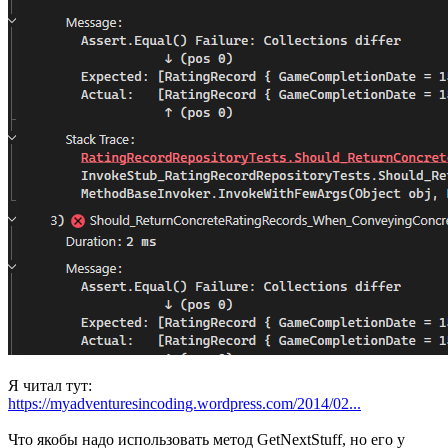
Я читал тут:
https://myadventuresincoding.wordpress.com/2014/02...
Что якобы надо использовать метод GetNextStuff, но его у