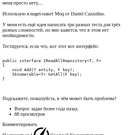
меня просто нету....
Использую я nuget-пакет Moq от Daniel Cazzulino.
У меня есть ещё идея написать три разных теста для трёх
разных сложностей, но мне кажется, что в этом нет
необходимости.
Тестируется, если что, вот этот вот интерфейс:
public interface IReadAllRepository<T, F>

{

    void Add(T entity, F key);

    IEnumerable<T> GetAll(F key);

}
Подскажите, пожалуйста, в чём может быть проблема?
Вопрос задан
более года назад
88 просмотров
Комментировать