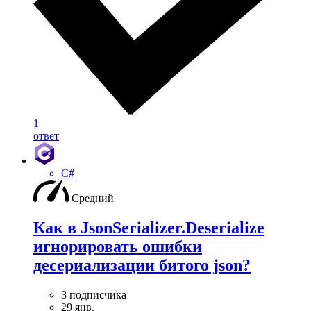
1
ответ
C#
Средний
Как в JsonSerializer.Deserialize
игнорировать ошибки
десериализации битого json?
3 подписчика
29 янв.