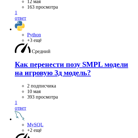
12 мая
163 просмотра
1
ответ
Python
+3 ещё
Средний
Как перенести позу SMPL модели
на игровую 3д модель?
2 подписчика
10 мая
393 просмотра
1
ответ
MySQL
+2 ещё