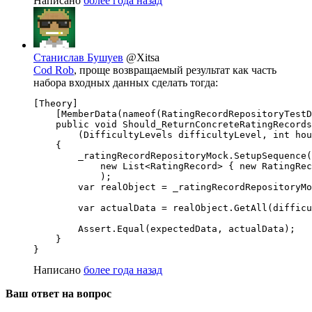
Написано
более года назад
Станислав Бушуев
@Xitsa
Cod Rob
, проще возвращаемый результат как часть
набора входных данных сделать тогда:
[Theory]

    [MemberData(nameof(RatingRecordRepositoryTestD
    public void Should_ReturnConcreteRatingRecords
        (DifficultyLevels difficultyLevel, int hou
    {

        _ratingRecordRepositoryMock.SetupSequence(
            new List<RatingRecord> { new RatingRec
            );

        var realObject = _ratingRecordRepositoryMo
        var actualData = realObject.GetAll(difficu
        Assert.Equal(expectedData, actualData);

    }

}
Написано
более года назад
Ваш ответ на вопрос