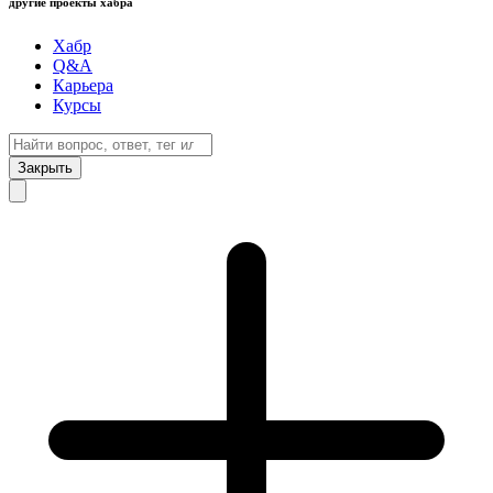
другие проекты хабра
Хабр
Q&A
Карьера
Курсы
Закрыть