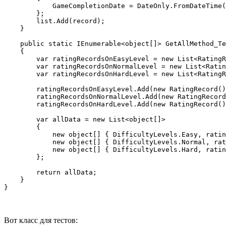
            GameCompletionDate = DateOnly.FromDateTime(
        };

        list.Add(record);

    }

    public static IEnumerable<object[]> GetAllMethod_Te
    {

        var ratingRecordsOnEasyLevel = new List<RatingR
        var ratingRecordsOnNormalLevel = new List<Ratin
        var ratingRecordsOnHardLevel = new List<RatingR
        ratingRecordsOnEasyLevel.Add(new RatingRecord()
        ratingRecordsOnNormalLevel.Add(new RatingRecord
        ratingRecordsOnHardLevel.Add(new RatingRecord()
        var allData = new List<object[]>

        {

            new object[] { DifficultyLevels.Easy, ratin
            new object[] { DifficultyLevels.Normal, rat
            new object[] { DifficultyLevels.Hard, ratin
        };

        return allData;

    }

}
Вот класс для тестов: