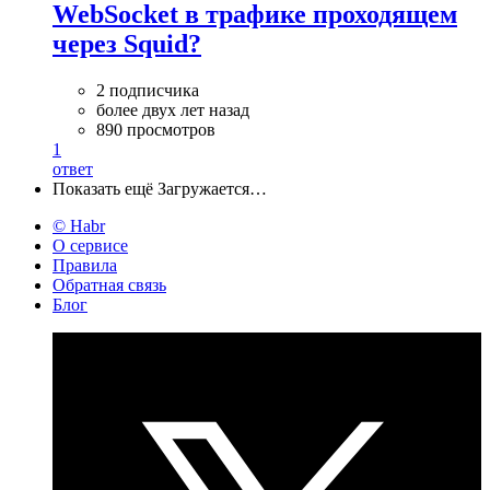
WebSocket в трафике проходящем
через Squid?
2 подписчика
более двух лет назад
890 просмотров
1
ответ
Показать ещё
Загружается…
© Habr
О сервисе
Правила
Обратная связь
Блог