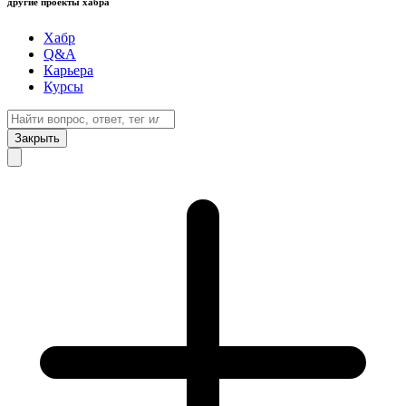
другие проекты хабра
Хабр
Q&A
Карьера
Курсы
Закрыть