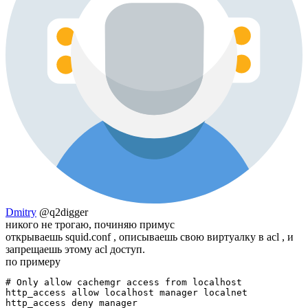
Dmitry
@q2digger
никого не трогаю, починяю примус
открываешь squid.conf , описываешь свою виртуалку в acl , и
запрещаешь этому acl доступ.
по примеру
# Only allow cachemgr access from localhost

http_access allow localhost manager localnet

http_access deny manager