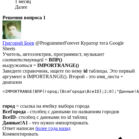
1 месяц
Далее
Решения вопроса
1
Григорий Боев
@ProgrammerForever
Куратор тега Google
Sheets
Учитель, автоэлектрик, программист, музыкант
соответствующей
=
ВПР()
выгружаться
=
IMPORTRANGE()
Заведите справочник, ищите по нему
id
таблицы. Это первый
аргумент в IMPORTRANGE(). Второй - это имя_листа +
диапазон
=IMPORTRANGE(ВПР(город;{ВсеГорода\ВсеID};2;0);"Данные!A
город
= ссылка на ячейку выбора города
ВсеГорода
- столбец с данными по названиям городов
ВсеID
- столбец с данными по id таблиц
Данные!A1
- что нужно импортировать
Ответ написан
более года назад
Комментировать