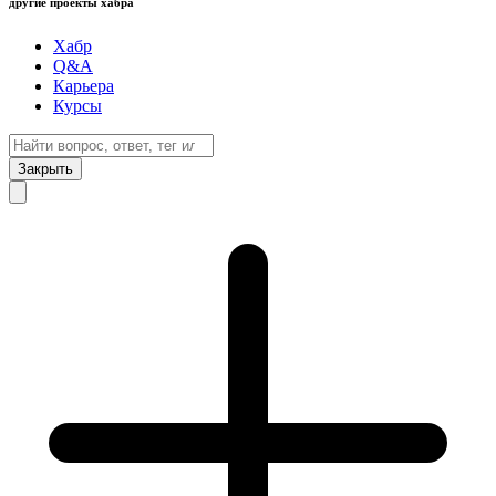
другие проекты хабра
Хабр
Q&A
Карьера
Курсы
Закрыть