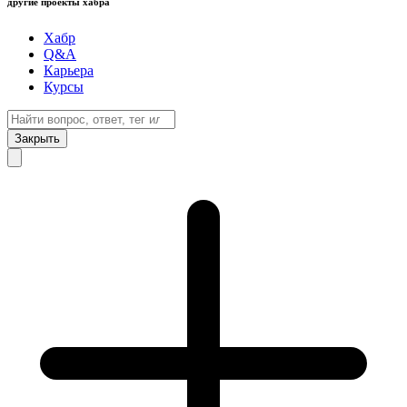
другие проекты хабра
Хабр
Q&A
Карьера
Курсы
Закрыть