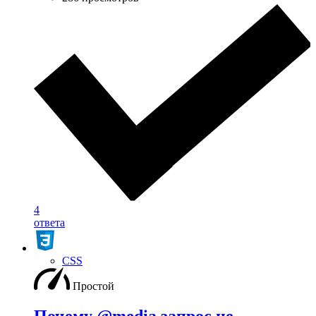
4
ответа
CSS
Простой
Почему @media запрос не