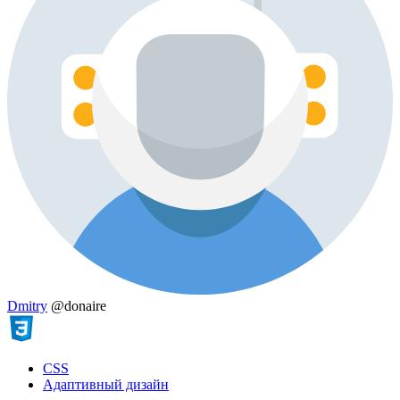
Dmitry
@donaire
CSS
Адаптивный дизайн