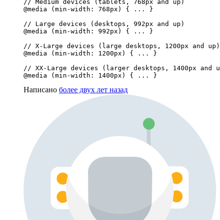
// Medium devices (tablets, 768px and up)

@media (min-width: 768px) { ... }

// Large devices (desktops, 992px and up)

@media (min-width: 992px) { ... }

// X-Large devices (large desktops, 1200px and up)

@media (min-width: 1200px) { ... }

// XX-Large devices (larger desktops, 1400px and u
@media (min-width: 1400px) { ... }
Написано
более двух лет назад