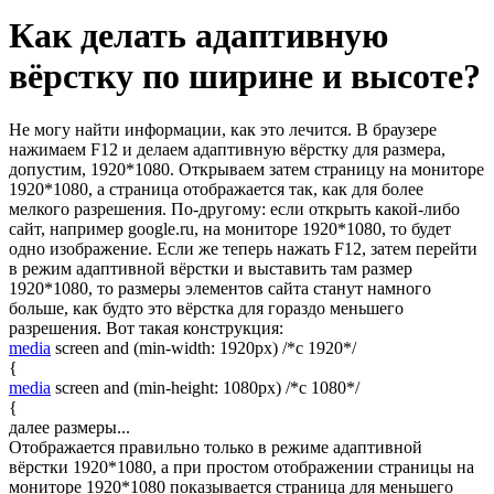
Как делать адаптивную
вёрстку по ширине и высоте?
Не могу найти информации, как это лечится. В браузере
нажимаем F12 и делаем адаптивную вёрстку для размера,
допустим, 1920*1080. Открываем затем страницу на мониторе
1920*1080, а страница отображается так, как для более
мелкого разрешения. По-другому: если открыть какой-либо
сайт, например google.ru, на мониторе 1920*1080, то будет
одно изображение. Если же теперь нажать F12, затем перейти
в режим адаптивной вёрстки и выставить там размер
1920*1080, то размеры элементов сайта станут намного
больше, как будто это вёрстка для гораздо меньшего
разрешения. Вот такая конструкция:
media
screen and (min-width: 1920px) /*с 1920*/
{
media
screen and (min-height: 1080px) /*с 1080*/
{
далее размеры...
Отображается правильно только в режиме адаптивной
вёрстки 1920*1080, а при простом отображении страницы на
мониторе 1920*1080 показывается страница для меньшего