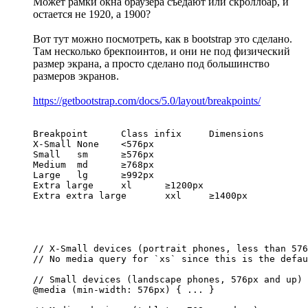
Может рамки окна браузера съедают или скроллбар, и
остается не 1920, а 1900?
Вот тут можно посмотреть, как в bootstrap это сделано.
Там несколько брекпоинтов, и они не под физический
размер экрана, а просто сделано под большинство
размеров экранов.
https://getbootstrap.com/docs/5.0/layout/breakpoints/
Breakpoint	Class infix	Dimensions

X-Small	None	<576px

Small	sm	≥576px

Medium	md	≥768px

Large	lg	≥992px

Extra large	xl	≥1200px

Extra extra large	xxl	≥1400px
// X-Small devices (portrait phones, less than 576
// No media query for `xs` since this is the defau
// Small devices (landscape phones, 576px and up)

@media (min-width: 576px) { ... }
