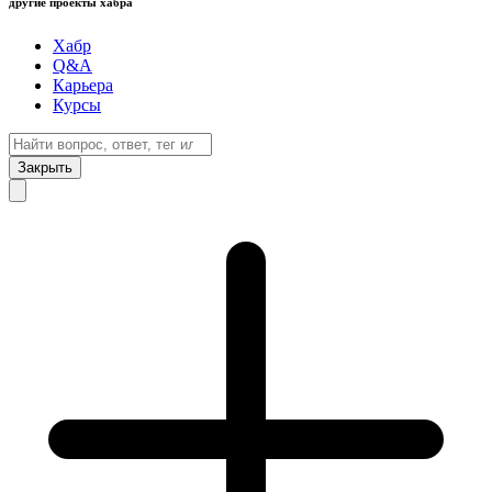
другие проекты хабра
Хабр
Q&A
Карьера
Курсы
Закрыть