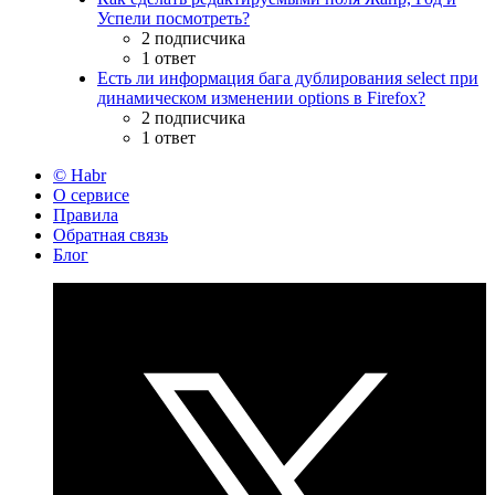
Успели посмотреть?
2 подписчика
1 ответ
Есть ли информация бага дублирования select при
динамическом изменении options в Firefox?
2 подписчика
1 ответ
© Habr
О сервисе
Правила
Обратная связь
Блог