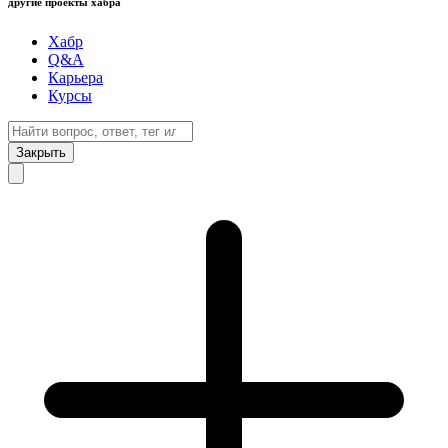
другие проекты хабра
Хабр
Q&A
Карьера
Курсы
Закрыть