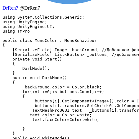
DrRen7
@DrRen7
using System.Collections.Generic;

using UnityEngine;

using UnityEngine.UI;

using TMPro;

public class MenuColor : MonoBehaviour

{

    [SerializeField] Image _backGround; //Добавляем фон
    [SerializeField] List<Button> _buttons; //добавляем
    private void Start()

    {

        DarkMode();

    }

    public void DarkMode()

    {

        _backGround.color = Color.black;               
        for(int i=0;i<_buttons.Count;i++) 

        {

            _buttons[i].GetComponent<Image>().color = C
            _buttons[i].transform.GetChild(0).GetCompon
            TextMeshProUGUI text = _buttons[i].transfor
           text.color = Color.white;

            text.faceColor=Color.white;

        }

    }

    public void WhiteMode()
