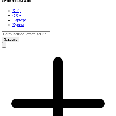
другие проекты хабра
Хабр
Q&A
Карьера
Курсы
Закрыть