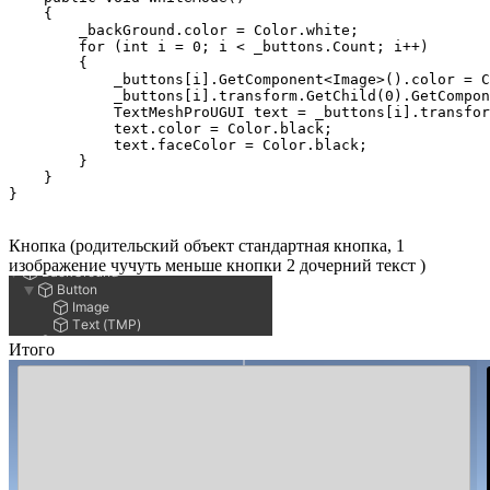
    {

        _backGround.color = Color.white;

        for (int i = 0; i < _buttons.Count; i++)

        {

            _buttons[i].GetComponent<Image>().color = C
            _buttons[i].transform.GetChild(0).GetCompon
            TextMeshProUGUI text = _buttons[i].transfor
            text.color = Color.black;

            text.faceColor = Color.black;

        }

    }

}
Кнопка (родительский объект стандартная кнопка, 1
изображение чучуть меньше кнопки 2 дочерний текст )
Итого