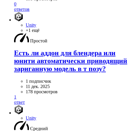
0
ответов
Unity
+1 ещё
Простой
Есть ли аддон для блендера или
юнити автоматически приводящий
зариганную модель в т позу?
1 подписчик
11 дек. 2025
178 просмотров
1
ответ
Unity
Средний