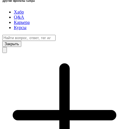
другие проекты хабра
Хабр
Q&A
Карьера
Курсы
Закрыть