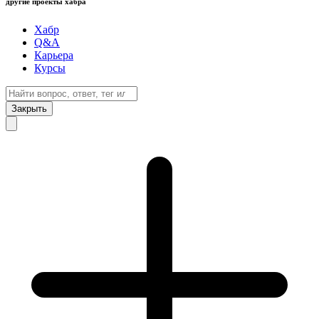
другие проекты хабра
Хабр
Q&A
Карьера
Курсы
Закрыть