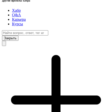
другие проекты хабра
Хабр
Q&A
Карьера
Курсы
Закрыть