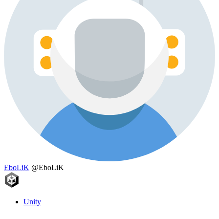
EboLiK
@EboLiK
Unity