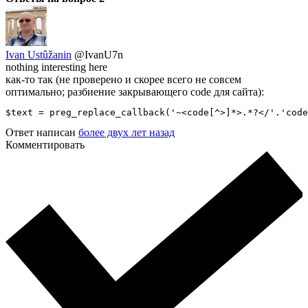
Ivan Ustûžanin
@IvanU7n
nothing interesting here
как-то так (не проверено и скорее всего не совсем
оптимально; разбиение закрывающего code для сайта):
$text = preg_replace_callback('~<code[^>]*>.*?</'.'cod
Ответ написан
более двух лет назад
Комментировать