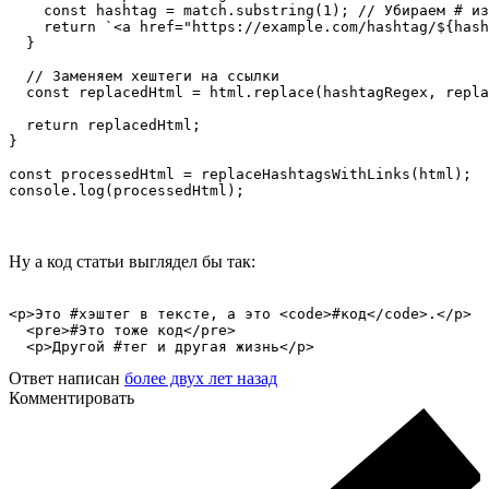
    const hashtag = match.substring(1); // Убираем # из
    return `<a href="https://example.com/hashtag/${hash
  }

  // Заменяем хештеги на ссылки

  const replacedHtml = html.replace(hashtagRegex, repla
  return replacedHtml;

}

const processedHtml = replaceHashtagsWithLinks(html);

console.log(processedHtml);
Ну а код статьи выглядел бы так:
<p>Это #хэштег в тексте, а это <code>#код</code>.</p>

  <pre>#Это тоже код</pre>

  <p>Другой #тег и другая жизнь</p>
Ответ написан
более двух лет назад
Комментировать