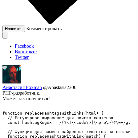
Комментировать
Нравится
Facebook
Вконтакте
Twitter
Анастасия Foxman
@Anastasia2306
PHP-разработчик.
Может так получится?
function replaceHashtagsWithLinks(html) {

  // Регулярное выражение для поиска хештегов

  const hashtagRegex = /(?<!\<code\>|\<pre\>)#\w+/g;

  // Функция для замены найденных хештегов на ссылки

  function replaceHashtagWithLink(match) {
