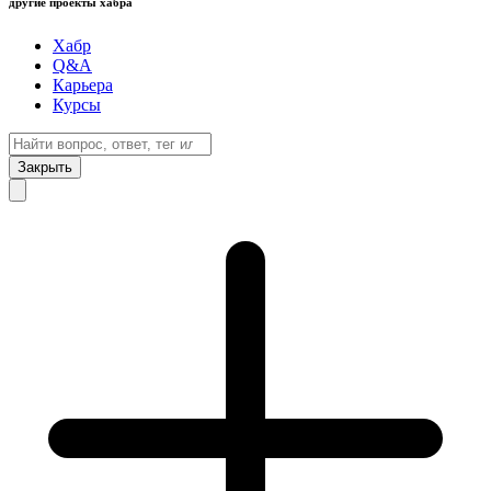
другие проекты хабра
Хабр
Q&A
Карьера
Курсы
Закрыть