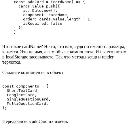
const addCard = (cardName) => {

  cards.value.push({

    id: Date.now(),

    component: cardName,

    order: cards.value.length + 1,

    isRequired: false

  })

}
Что такое cardName? Не то, что вам, судя по имени параметра,
кажется. Это не имя, а сам объект компонента. И вы его потом
в localStorage засовываете. Так что методы setup и render
теряются.
Сложите компоненты в объект:
const components = {

  ShortTextCard,

  LongTextCard,

  SingleQuestionCard,

  MultiQuestionCard,

};
Передавайте в addCard их имена: