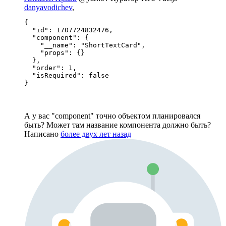
danyavodichev
,
{

  "id": 1707724832476,

  "component": {

    "__name": "ShortTextCard",

    "props": {}

  },

  "order": 1,

  "isRequired": false

}
А у вас "component" точно объектом планировался
быть? Может там название компонента должно быть?
Написано
более двух лет назад