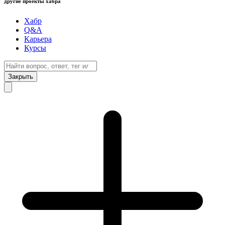
другие проекты хабра
Хабр
Q&A
Карьера
Курсы
Закрыть