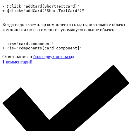
- @click="addCard(ShortTextCard)"

+ @click="addCard('ShortTextCard')"
Когда надо экземпляр компонента создать, доставайте объект
компонента по его имени из упомянутого выше объекта:
- :is="card.component"

+ :is="components[card.component]"
Ответ написан
более двух лет назад
1
комментарий