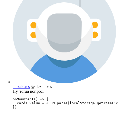
alexalexes
@alexalexes
Ну, тогда вопрос.
onMounted(() => {

  cards.value = JSON.parse(localStorage.getItem('c
})