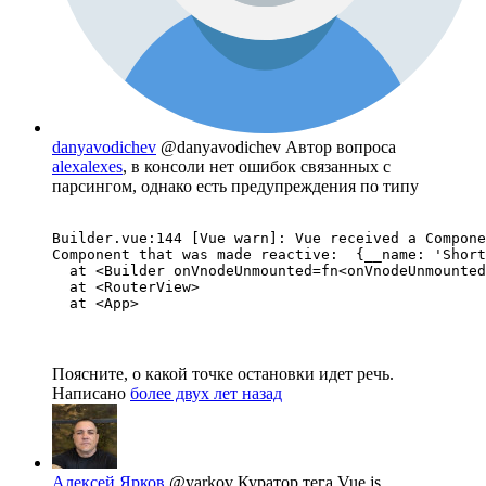
danyavodichev
@danyavodichev
Автор вопроса
alexalexes
, в консоли нет ошибок связанных с
парсингом, однако есть предупреждения по типу
Builder.vue:144 [Vue warn]: Vue received a Compone
Component that was made reactive:  {__name: 'Short
  at <Builder onVnodeUnmounted=fn<onVnodeUnmounted
  at <RouterView> 

  at <App>
Поясните, о какой точке остановки идет речь.
Написано
более двух лет назад
Алексей Ярков
@yarkov
Куратор тега Vue.js