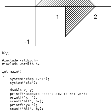
Код:
#include <stdio.h>

#include <stdlib.h>

int main()

{

    system("chcp 1251");

    system("cls");

    double x, y;

    printf("Введите координаты точки: \n");

    printf("x= ");

    scanf("%lf", &x);

    printf("y= ");

    scanf("%lf", &y);
