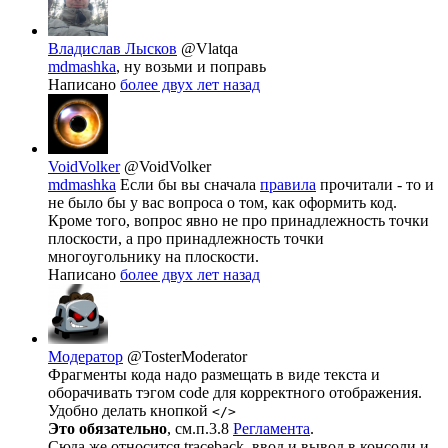
Владислав Лысков
@Vlatqa
mdmashka
, ну возьми и поправь
Написано
более двух лет назад
VoidVolker
@VoidVolker
mdmashka
Если бы вы сначала
правила
прочитали - то и
не было бы у вас вопроса о том, как оформить код.
Кроме того, вопрос явно не про принадлежность точки
плоскости, а про принадлежность точки
многоугольнику на плоскости.
Написано
более двух лет назад
Модератор
@TosterModerator
Фрагменты кода надо размещать в виде текста и
оборачивать тэгом code для корректного отображения.
Удобно делать кнопкой
</>
Это обязательно
, см.п.3.8
Регламента
.
Сюда же относится traceback, ввод и вывод в консоли и