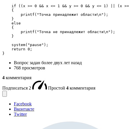
    if ((x >= 0 && x <= 1 && y >= 0 && y <= 1) || (x >=
    {

        printf("Точка принадлежит области\n");

    }

    else

    {

        printf("Точка не принадлежит области\n");

    }

    system("pause");

    return 0;

}
Вопрос задан
более двух лет назад
768 просмотров
4
комментария
Подписаться
2
Простой
4
комментария
Facebook
Вконтакте
Twitter