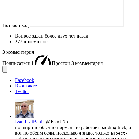
Вот мой код
Вопрос задан
более двух лет назад
277 просмотров
3
комментария
Подписаться
1
Простой
3
комментария
Facebook
Вконтакте
Twitter
Ivan Ustûžanin
@IvanU7n
по ширине обычно нормально работает padding trick, а
вот по обеим осям, насколько я знаю, только
aspect-
; правда поддержка у него недавняя, может не
ratio