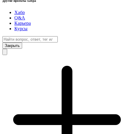
другие проекты хабра
Хабр
Q&A
Карьера
Курсы
Закрыть