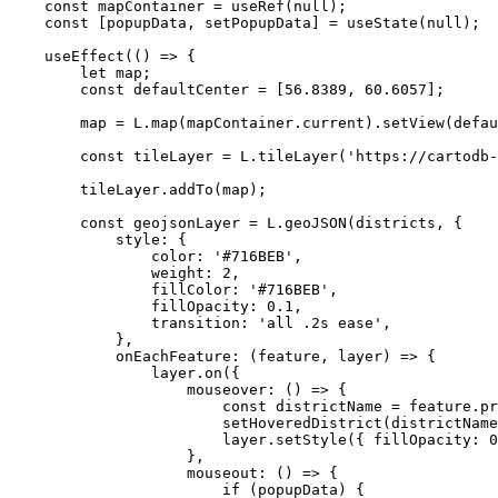
    const mapContainer = useRef(null);

    const [popupData, setPopupData] = useState(null);

    useEffect(() => {

        let map;

        const defaultCenter = [56.8389, 60.6057]; 

        map = L.map(mapContainer.current).setView(defau
        const tileLayer = L.tileLayer('https://cartodb-
        tileLayer.addTo(map);

        const geojsonLayer = L.geoJSON(districts, {

            style: {

                color: '#716BEB',

                weight: 2,

                fillColor: '#716BEB',

                fillOpacity: 0.1,

                transition: 'all .2s ease',

            },

            onEachFeature: (feature, layer) => {

                layer.on({

                    mouseover: () => {

                        const districtName = feature.pr
                        setHoveredDistrict(districtName
                        layer.setStyle({ fillOpacity: 0
                    },

                    mouseout: () => {

                        if (popupData) {
