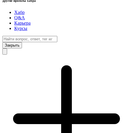
другие проекты хабра
Хабр
Q&A
Карьера
Курсы
Закрыть