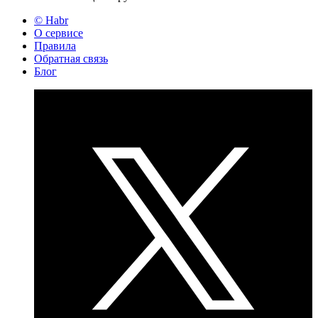
© Habr
О сервисе
Правила
Обратная связь
Блог