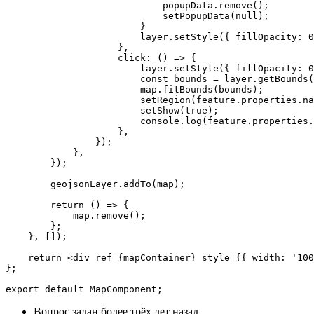
                            popupData.remove();

                            setPopupData(null);

                        }

                        layer.setStyle({ fillOpacity: 0
                    },

                    click: () => {

                        layer.setStyle({ fillOpacity: 0
                        const bounds = layer.getBounds(
                        map.fitBounds(bounds);

                        setRegion(feature.properties.na
                        setShow(true);

                        console.log(feature.properties.
                    },

                });

            },

        });

        geojsonLayer.addTo(map);

        return () => {

            map.remove();

        };

    }, []);

    return <div ref={mapContainer} style={{ width: '100
};

export default MapComponent;
Вопрос задан
более трёх лет назад