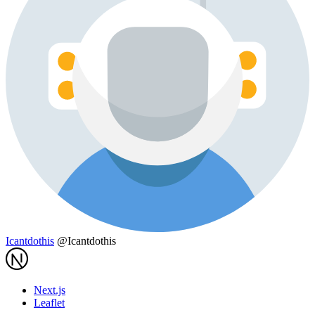
Icantdothis
@Icantdothis
Next.js
Leaflet