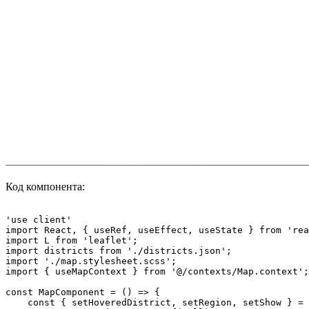
Код компонента:
'use client'

import React, { useRef, useEffect, useState } from 'rea
import L from 'leaflet';

import districts from './districts.json';

import './map.stylesheet.scss';

import { useMapContext } from '@/contexts/Map.context';

const MapComponent = () => {

    const { setHoveredDistrict, setRegion, setShow } = 