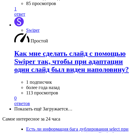
85 просмотров
1
ответ
Swiper
Простой
Как мне сделать слайд с помощью
Swiper так, чтобы при адаптации
один слайд был виден наполовину?
1 подписчик
более года назад
113 просмотров
0
ответов
Показать ещё
Загружается…
Самое интересное за 24 часа
Есть ли информация бага дублирования select при