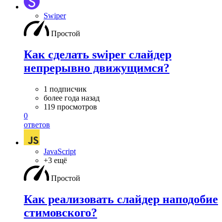
Swiper
Простой
Как сделать swiper слайдер
непрерывно движущимся?
1 подписчик
более года назад
119 просмотров
0
ответов
JavaScript
+3 ещё
Простой
Как реализовать слайдер наподобие
стимовского?