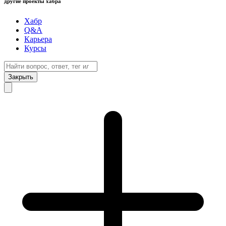
другие проекты хабра
Хабр
Q&A
Карьера
Курсы
Закрыть