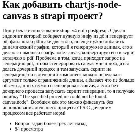
Как добавить chartjs-node-
canvas в strapi проект?
Пишу бек с использование strapi v4 и db postgresql. Сделал
эндпоинт который собирает нужную инфу из дб и генерирует
pdf файл юзаю pdfmake для этого, но еще нужно добавить
динамический график, который я генерирую из данных, его я
делаю с помощью chartjs-node-canvas, конвертирую его в svg и
вставляю в pdf. Проблема в том, когда приходит запрос на
генерацию pdf, чтобы сгенерировать canvas мне приходится
делать дочерний процесс и там запускать скрипт на
генерацию, но в дочерний компонент можно передавать
аргумент только ограниченной длины, а бывает что из большо
обьема данных нужно сгенерировать canvas, а если без
дочернего процесса запускать скрипт генерации, то я получаю
ошибку "The specified procedure could not be found.
canvas.node". Вообщем как это можно фиксануть без
использования дочернего процесса? PS С дочерним
процессом все работает норм!
Вопрос задан
более трёх лет назад
84 просмотра