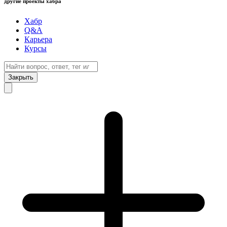
другие проекты хабра
Хабр
Q&A
Карьера
Курсы
Закрыть