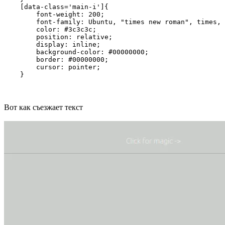
    [data-class='main-i']{

        font-weight: 200;

        font-family: Ubuntu, "times new roman", times, 
        color: #3c3c3c;

        position: relative;

        display: inline;

        background-color: #00000000;

        border: #00000000;

        cursor: pointer;

    }
Вот как съезжает текст