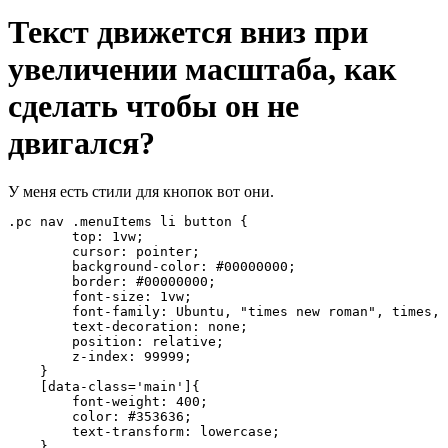
Текст движется вниз при
увеличении масштаба, как
сделать чтобы он не
двигался?
У меня есть стили для кнопок вот они.
.pc nav .menuItems li button {

        top: 1vw;

        cursor: pointer;

        background-color: #00000000;

        border: #00000000;

        font-size: 1vw;

        font-family: Ubuntu, "times new roman", times, 
        text-decoration: none;

        position: relative;

        z-index: 99999;

    }

    [data-class='main']{

        font-weight: 400;

        color: #353636;

        text-transform: lowercase;

    }
