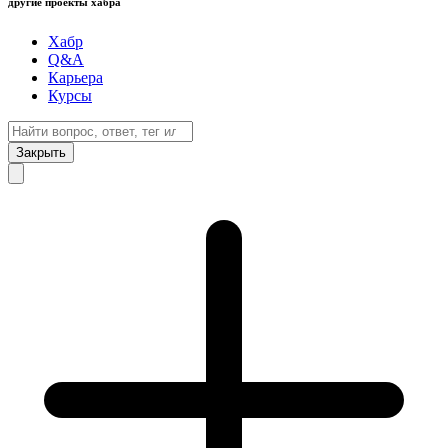
другие проекты хабра
Хабр
Q&A
Карьера
Курсы
Закрыть