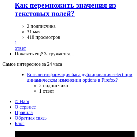
Как перемножить значения из
текстовых полей?
2 подписчика
31 мая
418 просмотров
1
ответ
Показать ещё
Загружается…
Самое интересное за 24 часа
Есть ли информация бага дублирования select при
динамическом изменении options в Firefox?
2 подписчика
1 ответ
© Habr
О сервисе
Правила
Обратная связь
Блог