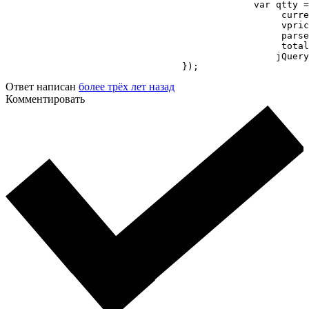
					     var qtty = jQuery('.summary .quantity .qty').val(); 

						  currency    = currency = ' <?php echo get_woocommerce_currency_symbol(); ?>',

						  vprice       = jQuery('.summary .woocommerce-Price-amount').text().replace(/ /g,''),

						  parsePrice  = parseFloat(vprice)*qtty,

						  totalPrice  = 'У кошик за ' + parsePrice.toFixed(2) + currency;

						 jQuery('.summary .single_add_to_cart_button').html(totalPrice);   

				});
Ответ написан
более трёх лет назад
Комментировать