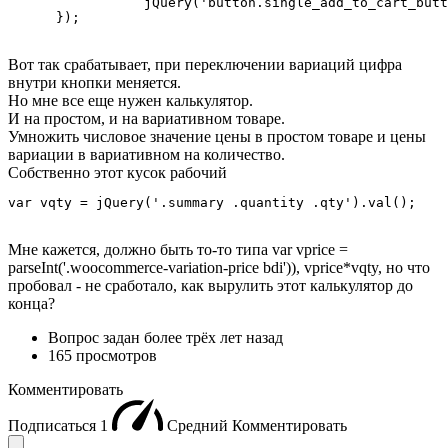
		 jQuery('button.single_add_to_cart_button .price').prepend('У кошик за ');

      });
Вот так срабатывает, при переключении вариаций цифра
внутри кнопки меняется.
Но мне все еще нужен калькулятор.
И на простом, и на вариативном товаре.
Умножить числовое значение цены в простом товаре и цены
вариации в вариативном на количество.
Собственно этот кусок рабочий
var vqty = jQuery('.summary .quantity .qty').val();
Мне кажется, должно быть то-то типа var vprice =
parseInt('.woocommerce-variation-price bdi')), vprice*vqty, но что
пробовал - не сработало, как вырулить этот калькулятор до
конца?
Вопрос задан
более трёх лет назад
165 просмотров
Комментировать
Подписаться
1
Средний
Комментировать