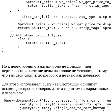
            $product_price = wc_price( wc_get_price_to_d
	     return $button_text . ' за ' . strip_tags( $product_price );

        } 

    }	

	  if(is_single()  &&  $product->is_type('simple'))	 

	 {

        $product_price = wc_price( wc_get_price_to_disp
        return $button_text . ' за ' . strip_tags( $pro
    }	

    // All other product types  

        else {

            return $button_text;

        }

}
Но к переключению вариаций оно не френдли - при
переключении значение цены на кнопке не менялось, потому
что там свой скрипт, до которого я не знаю как добраться.
Для этого использовал jquery - вышестоящший сниппет
оставил для простых товров, а этим скриптом на вариативных
я перебиваю
jQuery(document).on('found_variation', 'form.cart', fun
	 var qty = jQuery('.summary .quantity .qty').val(); 

         jQuery('.summary .single_add_to_cart_button').