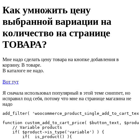
Как умножить цену
выбранной вариации на
количество на странице
ТОВАРА?
Мне надо сделать цену товара на кнопке добавления в
корзину. В товаре.
В каталоге не надо.
Вот тут
Я сначала использовал популярный в этой теме сниппет, но
исправил под себя, потому что мне на странице магазина не
надо
add_filter( 'woocommerce_product_single_add_to_cart_tex
function custom_add_to_cart_price( $button_text, $produ
    // Variable products

    if( $product->is_type('variable') ) {        

        if(  is_product() ){
