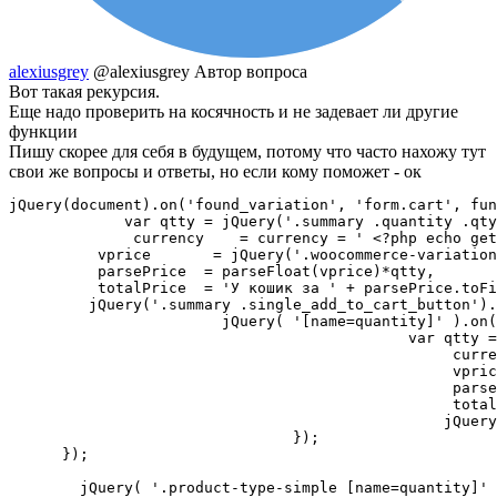
alexiusgrey
@alexiusgrey
Автор вопроса
Вот такая рекурсия.
Еще надо проверить на косячность и не задевает ли другие
функции
Пишу скорее для себя в будущем, потому что часто нахожу тут
свои же вопросы и ответы, но если кому поможет - ок
jQuery(document).on('found_variation', 'form.cart', fun
	     var qtty = jQuery('.summary .quantity .qty').val(); 

	      currency    = currency = ' <?php echo get_woocommerce_currency_symbol(); ?>',

          vprice       = jQuery('.woocommerce-variation
          parsePrice  = parseFloat(vprice)*qtty,

          totalPrice  = 'У кошик за ' + parsePrice.toFi
         jQuery('.summary .single_add_to_cart_button').
			jQuery( '[name=quantity]' ).on( 'input change', function() {

					     var qtty = jQuery('.summary .quantity .qty').val(); 

						  currency    = currency = ' <?php echo get_woocommerce_currency_symbol(); ?>',

						  vprice       = jQuery('.woocommerce-variation-price .amount').text().replace(/ /g,''),

						  parsePrice  = parseFloat(vprice)*qtty,

						  totalPrice  = 'У кошик за ' + parsePrice.toFixed(2) + currency;

						 jQuery('.summary .single_add_to_cart_button').html(totalPrice);   

				});

      });	

	jQuery( '.product-type-simple [name=quantity]' ).on( 'input change', function() {
