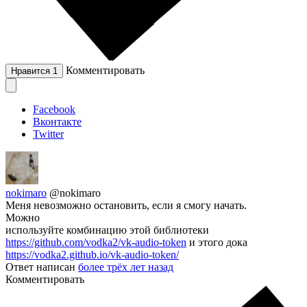
Комментировать
Нравится
1
Facebook
Вконтакте
Twitter
nokimaro
@nokimaro
Меня невозможно остановить, если я смогу начать.
Можно
используйте комбинацию этой библиотеки
https://github.com/vodka2/vk-audio-token
и этого дока
https://vodka2.github.io/vk-audio-token/
Ответ написан
более трёх лет назад
Комментировать