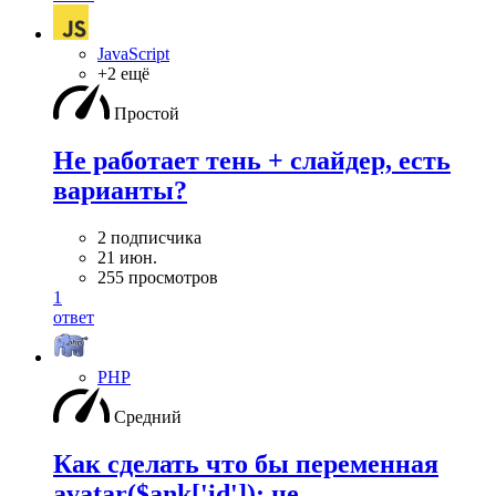
JavaScript
+2 ещё
Простой
Не работает тень + слайдер, есть
варианты?
2 подписчика
21 июн.
255 просмотров
1
ответ
PHP
Средний
Как сделать что бы переменная
avatar($ank['id']); не