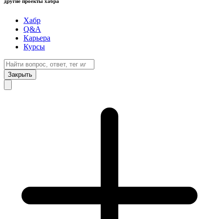
другие проекты хабра
Хабр
Q&A
Карьера
Курсы
Закрыть