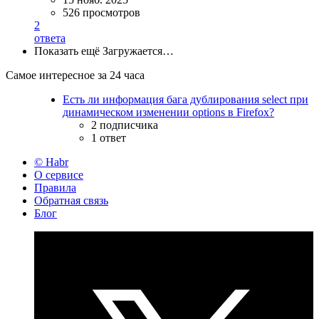
526 просмотров
2
ответа
Показать ещё
Загружается…
Самое интересное за 24 часа
Есть ли информация бага дублирования select при
динамическом изменении options в Firefox?
2 подписчика
1 ответ
© Habr
О сервисе
Правила
Обратная связь
Блог