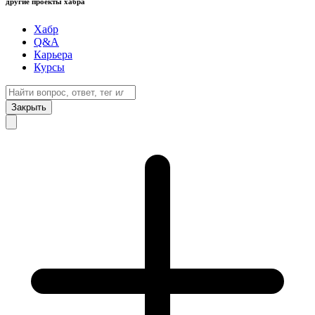
другие проекты хабра
Хабр
Q&A
Карьера
Курсы
Закрыть