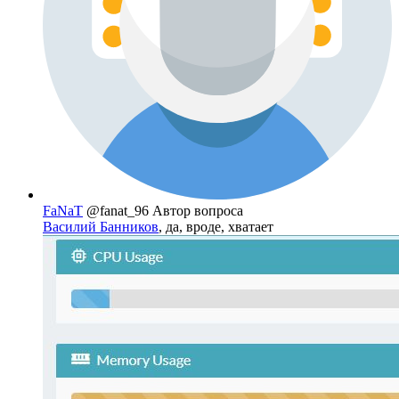
FaNaT
@fanat_96
Автор вопроса
Василий Банников
, да, вроде, хватает