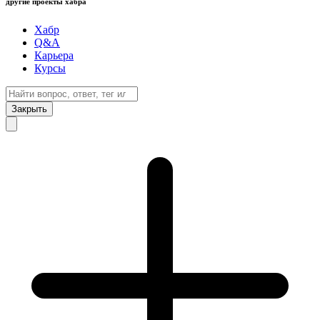
другие проекты хабра
Хабр
Q&A
Карьера
Курсы
Закрыть