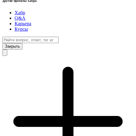
другие проекты хабра
Хабр
Q&A
Карьера
Курсы
Закрыть