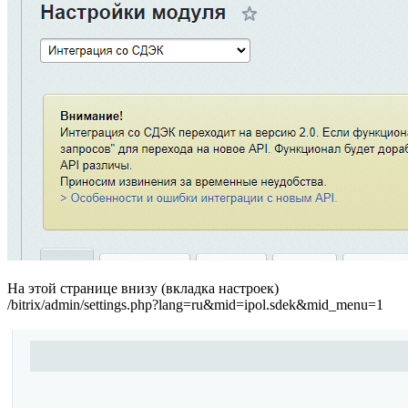
На этой странице внизу (вкладка настроек)
/bitrix/admin/settings.php?lang=ru&mid=ipol.sdek&mid_menu=1