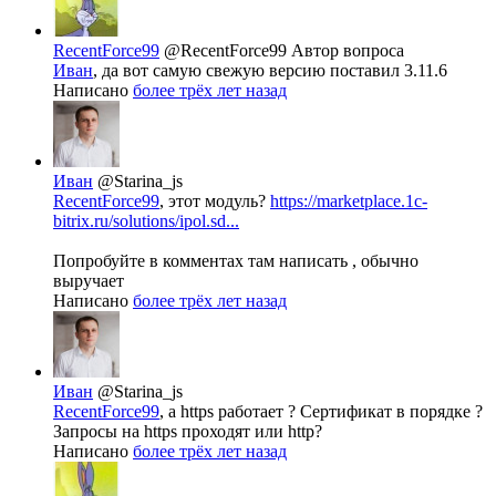
RecentForce99
@RecentForce99
Автор вопроса
Иван
, да вот самую свежую версию поставил 3.11.6
Написано
более трёх лет назад
Иван
@Starina_js
RecentForce99
, этот модуль?
https://marketplace.1c-
bitrix.ru/solutions/ipol.sd...
Попробуйте в комментах там написать , обычно
выручает
Написано
более трёх лет назад
Иван
@Starina_js
RecentForce99
, а https работает ? Сертификат в порядке ?
Запросы на https проходят или http?
Написано
более трёх лет назад