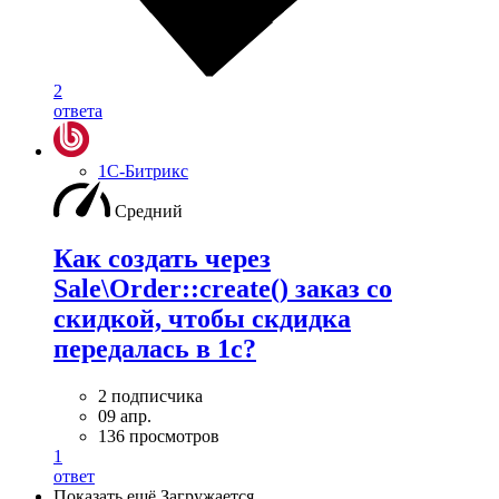
2
ответа
1С-Битрикс
Средний
Как создать через
Sale\Order::create() заказ со
скидкой, чтобы скдидка
передалась в 1с?
2 подписчика
09 апр.
136 просмотров
1
ответ
Показать ещё
Загружается…