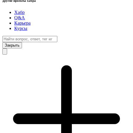
другие проекты хабра
Хабр
Q&A
Карьера
Курсы
Закрыть