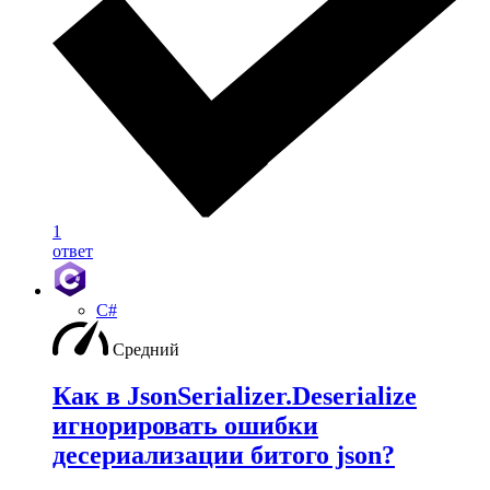
1
ответ
C#
Средний
Как в JsonSerializer.Deserialize
игнорировать ошибки
десериализации битого json?