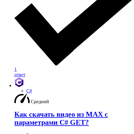
1
ответ
C#
Средний
Как скачать видео из MAX с
параметрами C# GET?