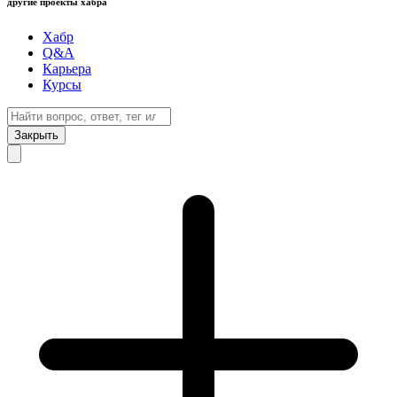
другие проекты хабра
Хабр
Q&A
Карьера
Курсы
Закрыть