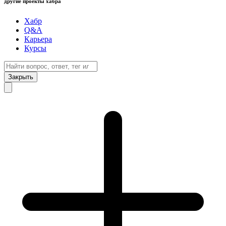
другие проекты хабра
Хабр
Q&A
Карьера
Курсы
Закрыть