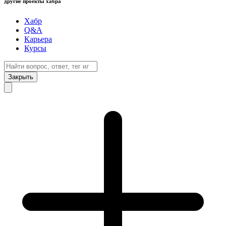
другие проекты хабра
Хабр
Q&A
Карьера
Курсы
Закрыть