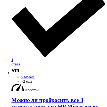
1
ответ
VMware
+2 ещё
Простой
Можно ли пробросить все 3
сетевых порта из HP Microserver