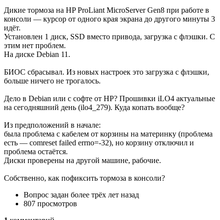
Дикие тормоза на HP ProLiant MicroServer Gen8 при работе в
консоли — курсор от одного края экрана до другого минуты 3
идёт.
Установлен 1 диск, SSD вместо привода, загрузка с флэшки. С
этим нет проблем.
На диске Debian 11.
БИОС сбрасывал. Из новых настроек это загрузка с флэшки,
больше ничего не трогалось.
Дело в Debian или с софте от HP? Прошивки iLO4 актуальные
на сегодняшний день (ilo4_279). Куда копать вообще?
Из предположений в начале:
была проблема с кабелем от корзины на материнку (проблема
есть — comreset failed errno=-32), но корзину отключил и
проблема остаётся.
Диски проверены на другой машине, рабочие.
Собственно, как пофиксить тормоза в консоли?
Вопрос задан
более трёх лет назад
807 просмотров