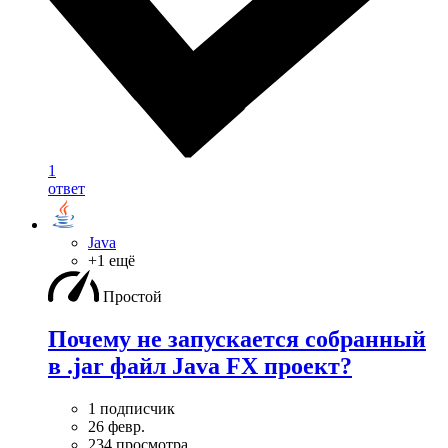
1
ответ
Java
+1 ещё
Простой
Почему не запускается собранный
в .jar файл Java FX проект?
1 подписчик
26 февр.
234 просмотра