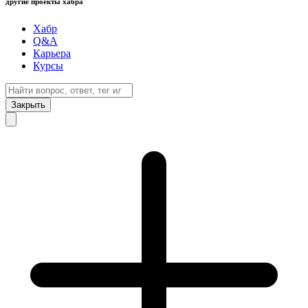
другие проекты хабра
Хабр
Q&A
Карьера
Курсы
Закрыть