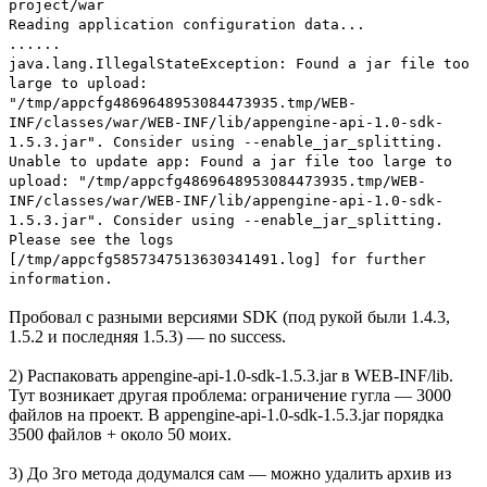
project/war
Reading application configuration data...
......
java.lang.IllegalStateException: Found a jar file too
large to upload:
"/tmp/appcfg4869648953084473935.tmp/WEB-
INF/classes/war/WEB-INF/lib/appengine-api-1.0-sdk-
1.5.3.jar". Consider using --enable_jar_splitting.
Unable to update app: Found a jar file too large to
upload: "/tmp/appcfg4869648953084473935.tmp/WEB-
INF/classes/war/WEB-INF/lib/appengine-api-1.0-sdk-
1.5.3.jar". Consider using --enable_jar_splitting.
Please see the logs
[/tmp/appcfg5857347513630341491.log] for further
information.
Пробовал с разными версиями SDK (под рукой были 1.4.3,
1.5.2 и последняя 1.5.3) — no success.
2) Распаковать appengine-api-1.0-sdk-1.5.3.jar в WEB-INF/lib.
Тут возникает другая проблема: ограничение гугла — 3000
файлов на проект. В appengine-api-1.0-sdk-1.5.3.jar порядка
3500 файлов + около 50 моих.
3) До 3го метода додумался сам — можно удалить архив из