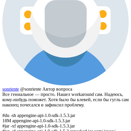
sonriente
@sonriente
Автор вопроса
Все гениальное — просто. Нашел workaround сам. Надеюсь,
кому-нибудь поможет. Хотя было бы клевей, если бы гугль сам
наконец почесался и зафиксил проблему.
#du -sh appengine-api-1.0-sdk-1.5.3.jar
18M appengine-api-1.0-sdk-1.5.3.jar
#jar -xf appengine-api-1.0-sdk-1.5.3.jar