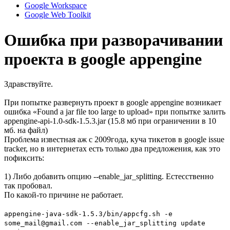
Google Workspace
Google Web Toolkit
Ошибка при разворачивании
проекта в google appengine
Здравствуйте.
При попытке развернуть проект в google appengine возникает
ошибка «Found a jar file too large to upload» при попытке залить
appengine-api-1.0-sdk-1.5.3.jar (15.8 мб при ограничении в 10
мб. на файл)
Проблема известная аж с 2009года, куча тикетов в google issue
tracker, но в интернетах есть только два предложения, как это
пофиксить:
1) Либо добавить опцию --enable_jar_splitting. Естесственно
так пробовал.
По какой-то причине не работает.
appengine-java-sdk-1.5.3/bin/appcfg.sh -e
some_mail@gmail.com --enable_jar_splitting update