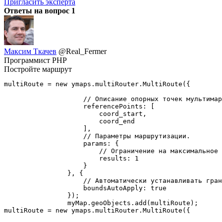
Пригласить эксперта
Ответы на вопрос
1
Максим Ткачев
@Real_Fermer
Программист PHP
Постройте маршрут
multiRoute = new ymaps.multiRouter.MultiRoute({

                    // Описание опорных точек мультимар
                    referencePoints: [

                        coord_start,

                        coord_end

                    ],

                    // Параметры маршрутизации.

                    params: {

                        // Ограничение на максимальное 
                        results: 1

                    }

                }, {

                    // Автоматически устанавливать гран
                    boundsAutoApply: true

                });

                myMap.geoObjects.add(multiRoute);

multiRoute = new ymaps.multiRouter.MultiRoute({
