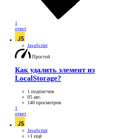
1
ответ
JavaScript
Простой
Как удалить элемент из
LocalStorage?
1 подписчик
05 авг.
140 просмотров
1
ответ
JavaScript
+1 ещё