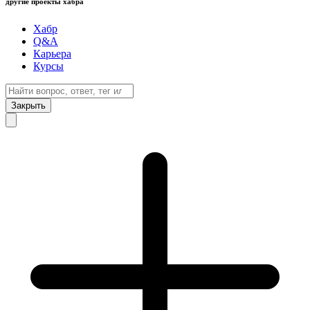
другие проекты хабра
Хабр
Q&A
Карьера
Курсы
Закрыть