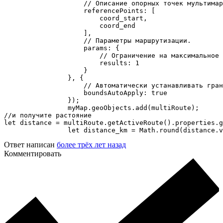
                    // Описание опорных точек мультимар
                    referencePoints: [

                        coord_start,

                        coord_end

                    ],

                    // Параметры маршрутизации.

                    params: {

                        // Ограничение на максимальное 
                        results: 1

                    }

                }, {

                    // Автоматически устанавливать гран
                    boundsAutoApply: true

                });

                myMap.geoObjects.add(multiRoute);

//и получите растояние

let distance = multiRoute.getActiveRoute().properties.g
                let distance_km = Math.round(distance.v
Ответ написан
более трёх лет назад
Комментировать