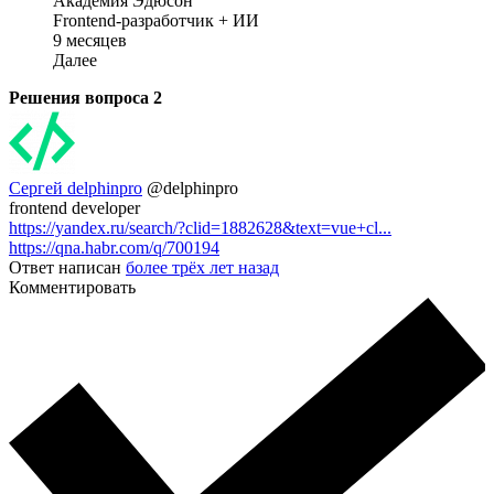
Академия Эдюсон
Frontend-разработчик + ИИ
9 месяцев
Далее
Решения вопроса
2
Сергей delphinpro
@delphinpro
frontend developer
https://yandex.ru/search/?clid=1882628&text=vue+cl...
https://qna.habr.com/q/700194
Ответ написан
более трёх лет назад
Комментировать