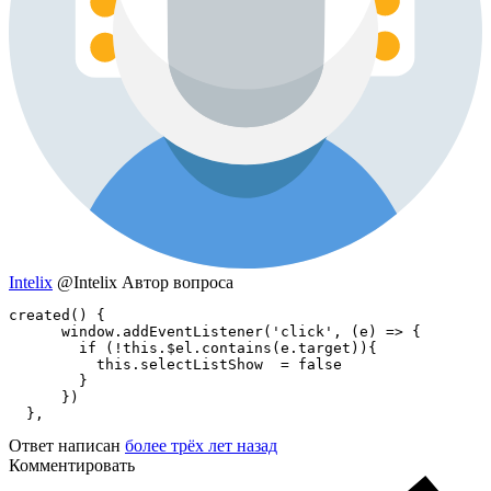
Intelix
@Intelix
Автор вопроса
created() {

      window.addEventListener('click', (e) => {

        if (!this.$el.contains(e.target)){

          this.selectListShow  = false

        }

      })

  },
Ответ написан
более трёх лет назад
Комментировать