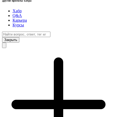
другие проекты хабра
Хабр
Q&A
Карьера
Курсы
Закрыть