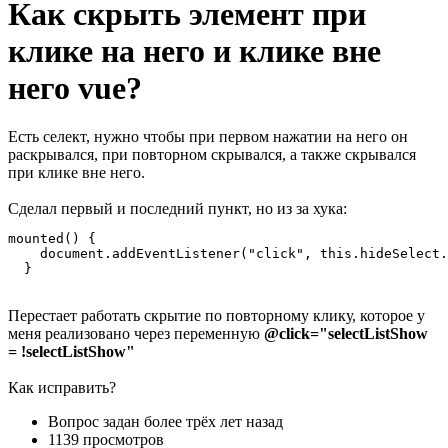
Как скрыть элемент при
клике на него и клике вне
него vue?
Есть селект, нужно чтобы при первом нажатии на него он
раскрывался, при повторном скрывался, а также скрывался
при клике вне него.
Сделал первый и последний пункт, но из за хука:
mounted() {

    document.addEventListener("click", this.hideSelect.
  }
Перестает работать скрытие по повторному клику, которое у
меня реализовано через переменную
@click="selectListShow
= !selectListShow"
Как исправить?
Вопрос задан
более трёх лет назад
1139 просмотров