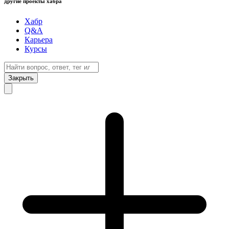
другие проекты хабра
Хабр
Q&A
Карьера
Курсы
Закрыть