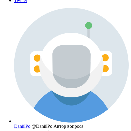
Twitter
DaniilPo
@DaniilPo
Автор вопроса