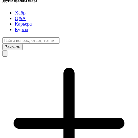
другие проекты хабра
Хабр
Q&A
Карьера
Курсы
Закрыть