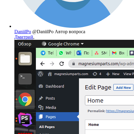
DaniilPo
@DaniilPo
Автор вопроса
Дмитрий
,