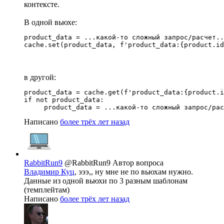
контексте.
В одной вьюхе:
product_data = ...какой-то сложный запрос/расчет..
cache.set(product_data, f'product_data:{product.id
в другой:
product_data = cache.get(f'product_data:{product.i
if not product_data:

     product_data = ...какой-то сложный запрос/рас
Написано
более трёх лет назад
RabbitRun9
@RabbitRun9
Автор вопроса
Владимир Куц
, эээ,, ну мне не по вьюхам нужно.
Данные из одной вьюхи по 3 разным шаблонам
(темплейтам)
Написано
более трёх лет назад