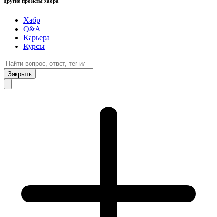
другие проекты хабра
Хабр
Q&A
Карьера
Курсы
Закрыть