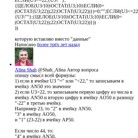
ЕСЛИ(U3<=22;{U3\""};
{ЦЕЛОЕ(U3/10)\ОСТАТ(U3;10)\ЕСЛИ(0=
(ОСТАТ(U3;22));22;ОСТАТ(U3;22))})=0;"";ЕСЛИ(U3<=22
{U3\""};{ЦЕЛОЕ(U3/10)\ОСТАТ(U3;10)\ЕСЛИ(0=
(ОСТАТ(U3;22));22;ОСТАТ(U3;22))}))
))
которую вставляю вместо "данные"
Написано
более трёх лет назад
Alina Shah
@Shah_Alina
Автор вопроса
опишу смысл всей формулы:
1) если в ячейке U3 "=" или "<22," то записываем в
ячейку AN50 это значение
2) если U3>22, то записываем первую цифру из числа в
ячейку AN50 и вторую цифру в ячейку AO50 и разницу
"-22" в третью ячейку.
Например 23, то "2" в ячейку AN50,
"3" в ячейку AO50,
и "1" (23-22) в ячейку AР50.
Если число 44, то:
"4" в ячейку AN50,