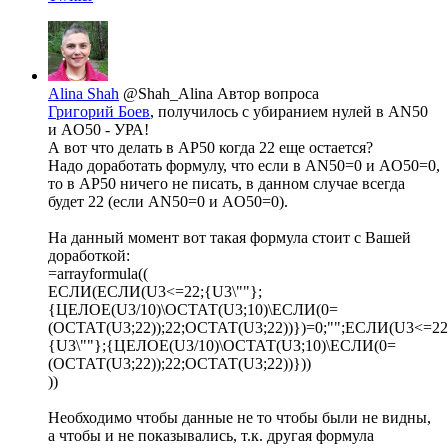
Alina Shah
@Shah_Alina
Автор вопроса
Григорий Боев
, получилось с убиранием нулей в AN50
и AO50 - УРА!
А вот что делать в АР50 когда 22 еще остается?
Надо доработать формулу, что если в AN50=0 и AO50=0,
то в АР50 ничего не писать, в данном случае всегда
будет 22 (если AN50=0 и AO50=0).
На данный момент вот такая формула стоит с Вашей
доработкой:
=arrayformula((
ЕСЛИ(ЕСЛИ(U3<=22;{U3\""};
{ЦЕЛОЕ(U3/10)\ОСТАТ(U3;10)\ЕСЛИ(0=
(ОСТАТ(U3;22));22;ОСТАТ(U3;22))})=0;"";ЕСЛИ(U3<=22
{U3\""};{ЦЕЛОЕ(U3/10)\ОСТАТ(U3;10)\ЕСЛИ(0=
(ОСТАТ(U3;22));22;ОСТАТ(U3;22))}))
))
Необходимо чтобы данные не то чтобы были не видны,
а чтобы и не показывались, т.к. другая формула