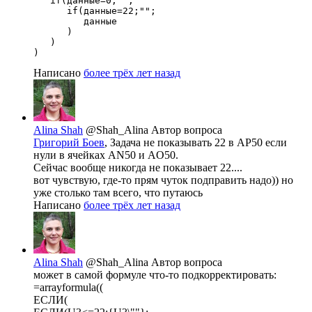
   if(данные=0;"";

      if(данные=22;"";

         данные

      )

   )

)
Написано
более трёх лет назад
Alina Shah
@Shah_Alina
Автор вопроса
Григорий Боев
, Задача не показывать 22 в АР50 если
нули в ячейках AN50 и AO50.
Сейчас вообще никогда не показывает 22....
вот чувствую, где-то прям чуток подправить надо)) но
уже столько там всего, что путаюсь
Написано
более трёх лет назад
Alina Shah
@Shah_Alina
Автор вопроса
может в самой формуле что-то подкорректировать:
=arrayformula((
ЕСЛИ(