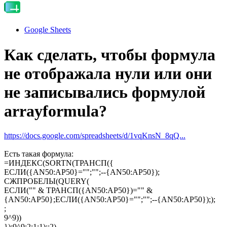
Google Sheets
Как сделать, чтобы формула
не отображала нули или они
не записывались формулой
arrayformula?
https://docs.google.com/spreadsheets/d/1vqKnsN_8qQ...
Есть такая формула:
=ИНДЕКС(SORTN(ТРАНСП({
ЕСЛИ({AN50:AP50}="";"";--{AN50:AP50});
СЖПРОБЕЛЫ(QUERY(
ЕСЛИ("" & ТРАНСП({AN50:AP50})="" &
{AN50:AP50};ЕСЛИ({AN50:AP50}="";"";--{AN50:AP50}););
;
9^9))
});9^9;2;1;1);;2)