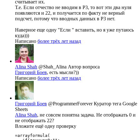
считывает их.
Т.е. Если отчество не вводим в Р3, то вот эти два нуля
появляются и 22, и получается по факту не верный
подсчет, потому что вводных данных в Р3 нет.
Наверное еще одну "Если " вставить, но я уже путаюсь
куда)))
Написано
более трёх лет назад
Alina Shah
@Shah_Alina
Автор вопроса
Григорий Боев
, есть мысли?))
Написано
более трёх лет назад
Григорий Боев
@ProgrammerForever
Куратор тега Google
Sheets
Alina Shah
, не совсем понятна задача. Не отображать 0 и
не отображать 22?
Вложите ещё одну проверку
=arrayformula(
