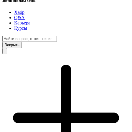
другие проекты хабра
Хабр
Q&A
Карьера
Курсы
Закрыть