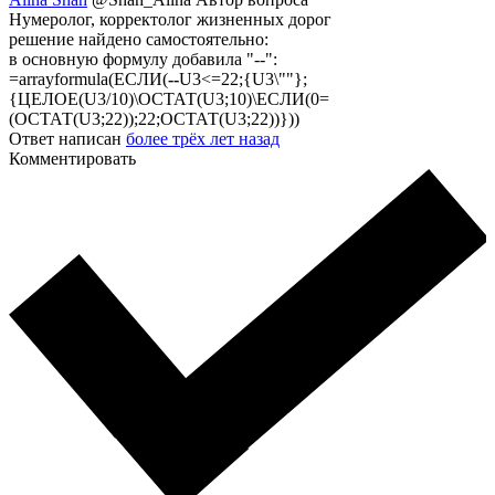
Нумеролог, корректолог жизненных дорог
решение найдено самостоятельно:
в основную формулу добавила "--":
=arrayformula(ЕСЛИ(
--
U3<=22;{U3\""};
{ЦЕЛОЕ(U3/10)\ОСТАТ(U3;10)\ЕСЛИ(0=
(ОСТАТ(U3;22));22;ОСТАТ(U3;22))}))
Ответ написан
более трёх лет назад
Комментировать