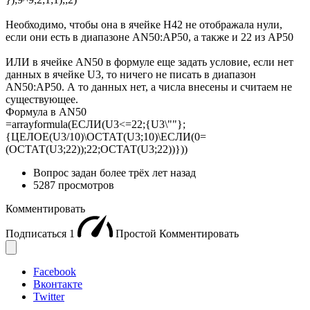
Необходимо, чтобы она в ячейке Н42 не отображала нули,
если они есть в диапазоне AN50:AP50, а также и 22 из AP50
ИЛИ в ячейке AN50 в формуле еще задать условие, если нет
данных в ячейке U3, то ничего не писать в диапазон
AN50:AP50. А то данных нет, а числа внесены и считаем не
существующее.
Формула в AN50
=arrayformula(ЕСЛИ(U3<=22;{U3\""};
{ЦЕЛОЕ(U3/10)\ОСТАТ(U3;10)\ЕСЛИ(0=
(ОСТАТ(U3;22));22;ОСТАТ(U3;22))}))
Вопрос задан
более трёх лет назад
5287 просмотров
Комментировать
Подписаться
1
Простой
Комментировать
Facebook
Вконтакте
Twitter