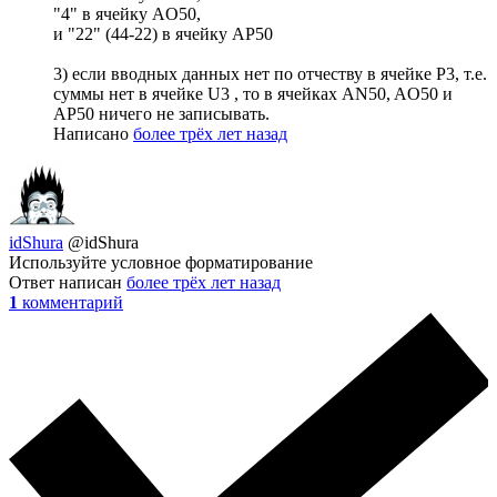
"4" в ячейку AO50,
и "22" (44-22) в ячейку AР50
3) если вводных данных нет по отчеству в ячейке P3, т.е.
суммы нет в ячейке U3 , то в ячейках AN50, AO50 и
AР50 ничего не записывать.
Написано
более трёх лет назад
idShura
@idShura
Используйте условное форматирование
Ответ написан
более трёх лет назад
1
комментарий