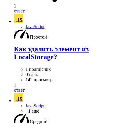
1
ответ
JavaScript
Простой
Как удалить элемент из
LocalStorage?
1 подписчик
05 авг.
142 просмотра
1
ответ
JavaScript
+1 ещё
Средний