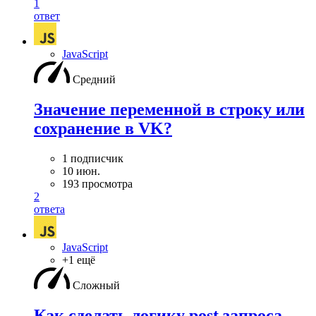
1
ответ
JavaScript
Средний
Значение переменной в строку или
сохранение в VK?
1 подписчик
10 июн.
193 просмотра
2
ответа
JavaScript
+1 ещё
Сложный
Как сделать логику post запроса