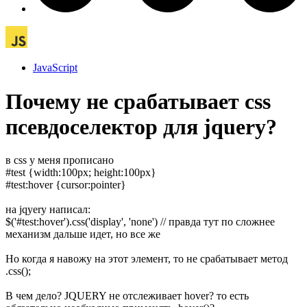
JavaScript
Почему не срабатывает css
псевдоселектор для jquery?
в css у меня прописано
#test {width:100px; height:100px}
#test:hover {cursor:pointer}
на jqyery написал:
$('#test:hover').css('display', 'none') // правда тут по сложнее
механизм дальше идет, но все же
Но когда я навожу на этот элемент, то не срабатывает метод
.css();
В чем дело? JQUERY не отслеживает hover? то есть