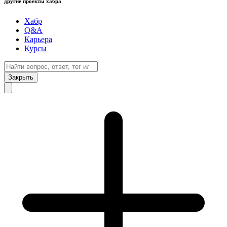
другие проекты хабра
Хабр
Q&A
Карьера
Курсы
Закрыть