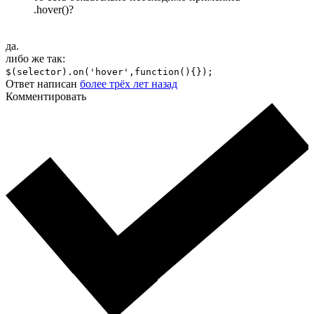
.hover()?
да.
либо же так:
$(selector).on('hover',function(){});
Ответ написан
более трёх лет назад
Комментировать