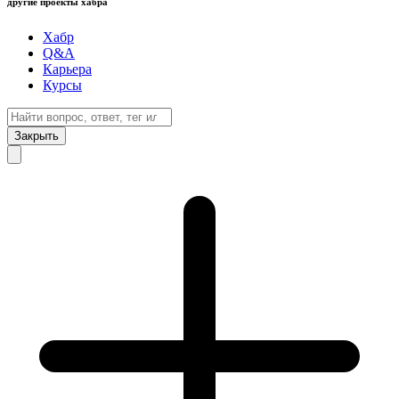
другие проекты хабра
Хабр
Q&A
Карьера
Курсы
Закрыть