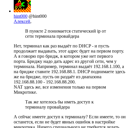
hint000
@hint000
Алексей
,
В пункте 2 понимается статический ip от
сети терминала провайдера
Нет, терминал как раз выдаёт по DHCP - и пусть
продолжает выдавать, этот адрес будет на первом порту.
А я говорю про бридж, в котором уже нет первого
порта. Бриджу надо дать адрес из другой сети, чем у
терминала. Например, терминал выдаёт 192.168.1.100, а
на бридже ставите 192.168.88.1. DHCP поднимаете здесь
же на бридже, пусть он раздаёт из диапазона
192.168.88.100 - 192.168.88.200.
NAT здесь же, все изменения только на первом
Микротике.
Так же хотелось бы иметь доступ к
терминалу провайдера
А сейчас имеете доступ к терминалу? Если имеете, то он
останется, если не будет явных ошибок в настройке
микротика. Ничего специального не требуется делать