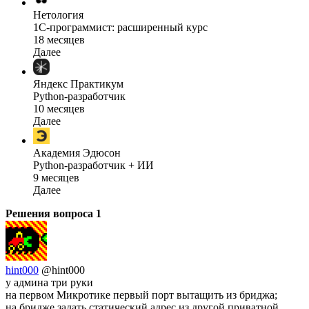
Нетология
1C-программист: расширенный курс
18 месяцев
Далее
Яндекс Практикум
Python-разработчик
10 месяцев
Далее
Академия Эдюсон
Python-разработчик + ИИ
9 месяцев
Далее
Решения вопроса
1
hint000
@hint000
у админа три руки
на первом Микротике первый порт вытащить из бриджа;
на бридже задать статический адрес из другой приватной