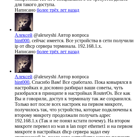
для такого доступа.
Написано
более трёх лет назад
Алексей
@alexeyshi
Автор вопроса
hint000
, сейчас имеется. Все устройства в сети получили
ip от dhcp сервера терминала. 192.168.1.х.
Написано
более трёх лет назад
Алексей
@alexeyshi
Автор вопроса
hint000
, Спасибо Вам! Все сработало. Пока ковырялся в
настройках и дословно разбирал ваши советы, чуть
разобрался в принципе в настройках RouterOs. Все как
Вы и говорили, доступ к терминалу так же сохранился.
Только вот после всех настроек на первом микроте,
получилось так, что устройства, которые подключены к
второму микроту продолжали получать адрес
192.168.1.х (Так и не понял кстати почему). На втором
микроте перевел из wan в lan порт ethernet1 и на первом
микроте в настройках dhcp сервера задал ему