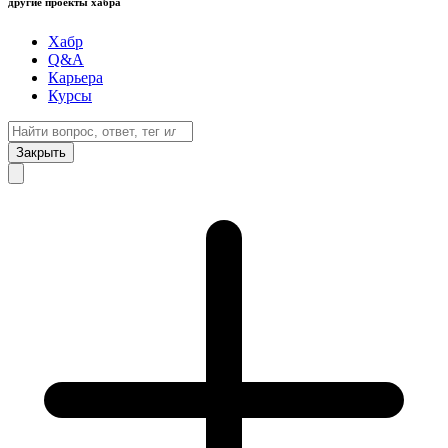
другие проекты хабра
Хабр
Q&A
Карьера
Курсы
Закрыть