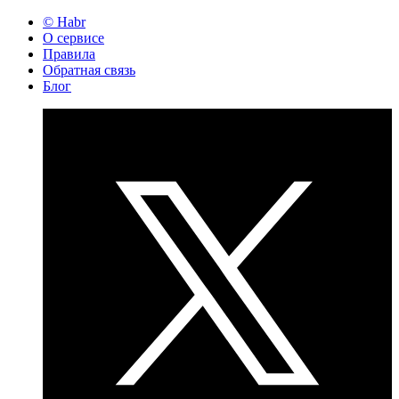
© Habr
О сервисе
Правила
Обратная связь
Блог