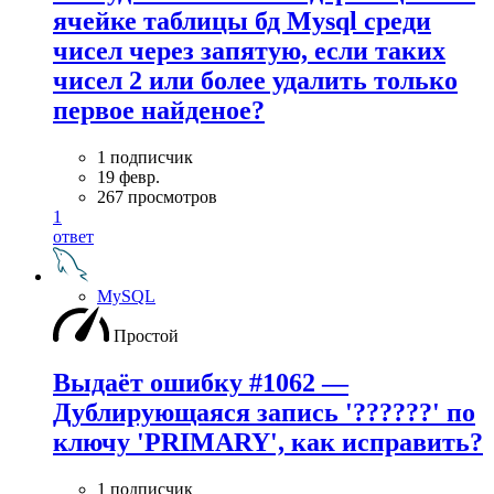
ячейке таблицы бд Mysql среди
чисел через запятую, если таких
чисел 2 или более удалить только
первое найденое?
1 подписчик
19 февр.
267 просмотров
1
ответ
MySQL
Простой
Выдаёт ошибку #1062 —
Дублирующаяся запись '??????' по
ключу 'PRIMARY', как исправить?
1 подписчик