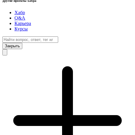
другие проекты хабра
Хабр
Q&A
Карьера
Курсы
Закрыть