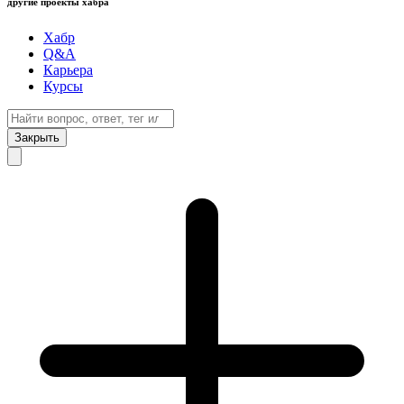
другие проекты хабра
Хабр
Q&A
Карьера
Курсы
Закрыть