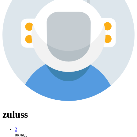
zuluss
2
вклад