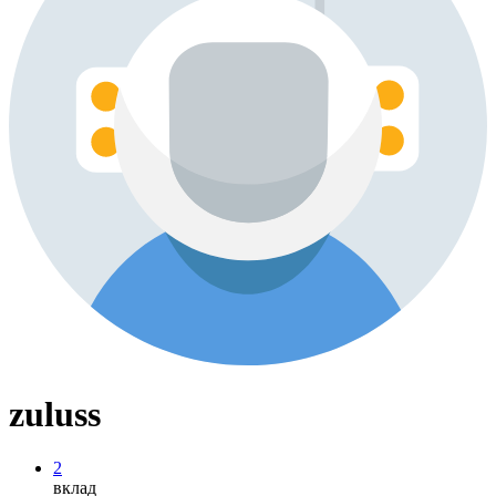
zuluss
2
вклад