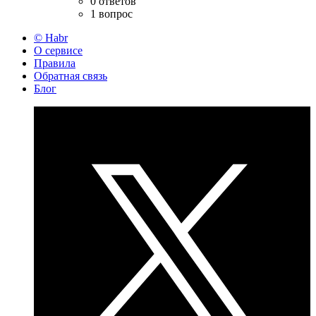
0 ответов
1 вопрос
© Habr
О сервисе
Правила
Обратная связь
Блог