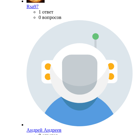
Rsa97
1 ответ
0 вопросов
Андрей Андреев