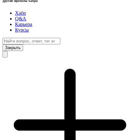
другие проекты хабра
Хабр
Q&A
Карьера
Курсы
Закрыть