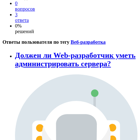
0
вопросов
3
ответа
0%
решений
Ответы пользователя по тегу
Веб-разработка
Должен ли Web-разработчик уметь
администрировать сервера?