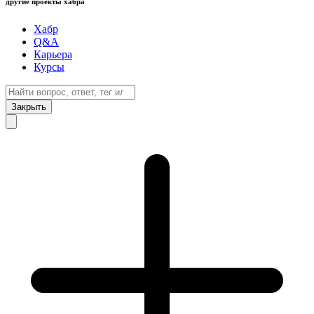
другие проекты хабра
Хабр
Q&A
Карьера
Курсы
Закрыть