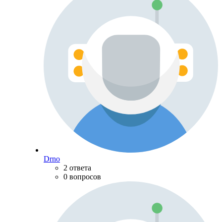
Drno
2 ответа
0 вопросов