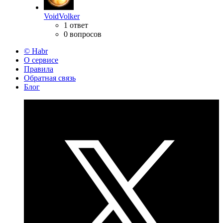
VoidVolker
1 ответ
0 вопросов
© Habr
О сервисе
Правила
Обратная связь
Блог