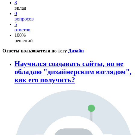
8
вклад
0
вопросов
5
ответов
100%
решений
Ответы пользователя по тегу
Дизайн
Научился создавать сайты, но не
обладаю "дизайнерским взглядом",
как его получить?